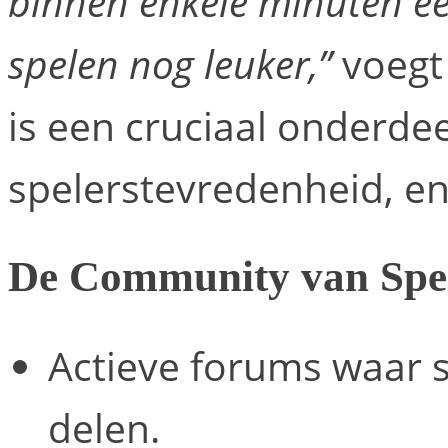
binnen enkele minuten ee
spelen nog leuker,”
voegt 
is een cruciaal onderde
spelerstevredenheid, en V
De Community van Spele
Actieve forums waar s
delen.