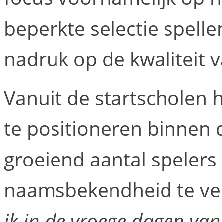
beperkte selectie spell
nadruk op de kwaliteit 
Vanuit de startscholen h
te positioneren binnen 
groeiend aantal spelers 
naamsbekendheid te ve
ik in de vroege dagen van 