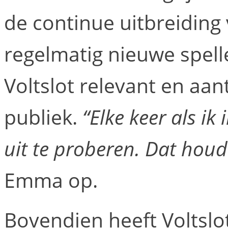
de continue uitbreiding
regelmatig nieuwe spelle
Voltslot relevant en aan
publiek.
“Elke keer als ik
uit te proberen. Dat hou
Emma op.
Bovendien heeft Voltslo