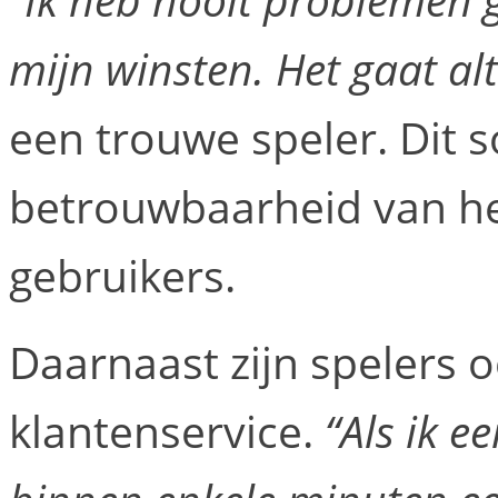
mijn winsten. Het gaat alt
een trouwe speler. Dit 
betrouwbaarheid van het
gebruikers.
Daarnaast zijn spelers 
klantenservice.
“Als ik e