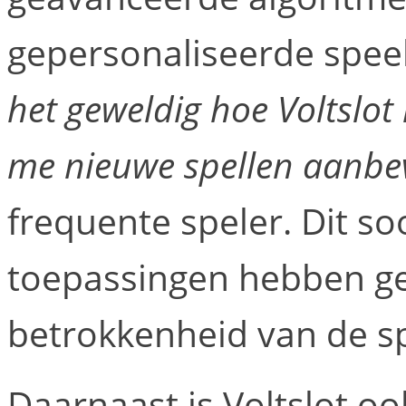
gepersonaliseerde speel
het geweldig hoe Voltslot
me nieuwe spellen aanbev
frequente speler. Dit so
toepassingen hebben ge
betrokkenheid van de sp
Daarnaast is Voltslot oo