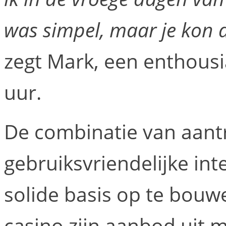
was simpel, maar je kon d
zegt Mark, een enthousi
uur.
De combinatie van aant
gebruiksvriendelijke int
solide basis op te bouwe
casino zijn aanbod uit m