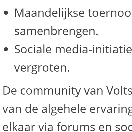
Maandelijkse toernooi
samenbrengen.
Sociale media-initiat
vergroten.
De community van Voltsl
van de algehele ervaring
elkaar via forums en so