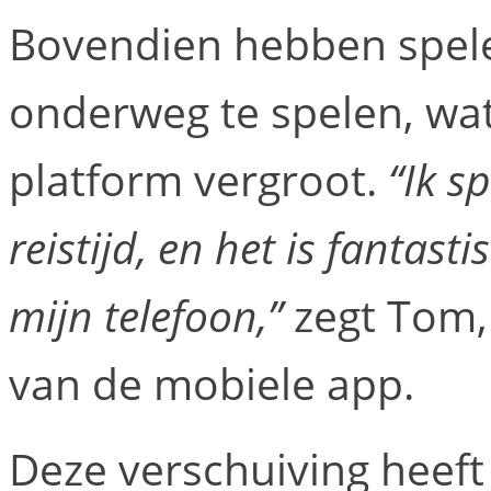
Bovendien hebben spele
onderweg te spelen, wat
platform vergroot.
“Ik s
reistijd, en het is fantast
mijn telefoon,”
zegt Tom,
van de mobiele app.
Deze verschuiving heeft 