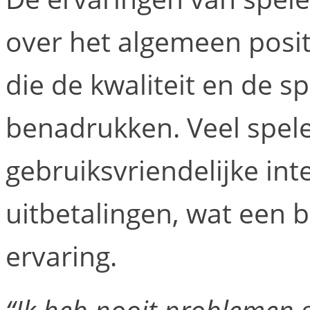
over het algemeen posit
die de kwaliteit en de s
benadrukken. Veel spel
gebruiksvriendelijke int
uitbetalingen, wat een b
ervaring.
“Ik heb nooit problemen