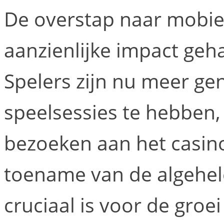
De overstap naar mobie
aanzienlijke impact geh
Spelers zijn nu meer ge
speelsessies te hebben
bezoeken aan het casino.
toename van de algehel
cruciaal is voor de groei