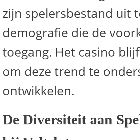
zijn spelersbestand uit 
demografie die de voor
toegang. Het casino blij
om deze trend te onder
ontwikkelen.
De Diversiteit aan Sp