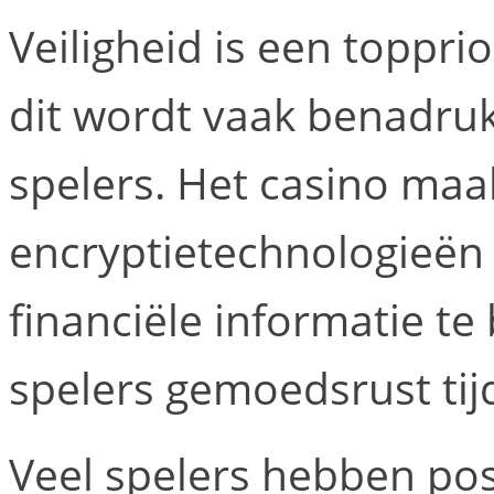
Veiligheid is een topprio
dit wordt vaak benadruk
spelers. Het casino maa
encryptietechnologieën
financiële informatie te
spelers gemoedsrust tij
Veel spelers hebben pos