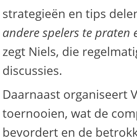
strategieën en tips dele
andere spelers te praten e
zegt Niels, die regelma
discussies.
Daarnaast organiseert V
toernooien, wat de comp
bevordert en de betrokk