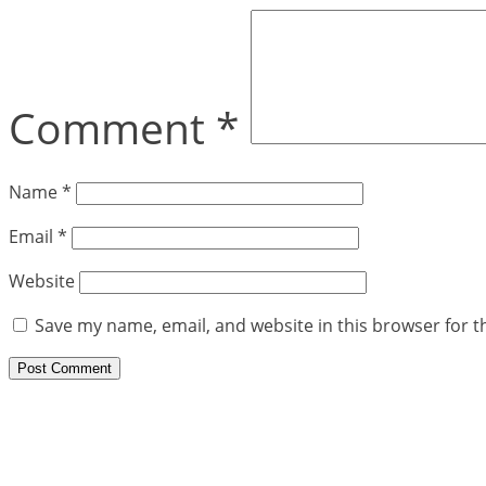
Comment
*
Name
*
Email
*
Website
Save my name, email, and website in this browser for t