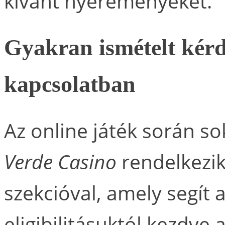
kívánt nyereményeket.
Gyakran ismételt kérd
kapcsolatban
Az online játék során so
Verde Casino
rendelkezik
szekcióval, amely segít 
eligibilitásuktól kezdve 