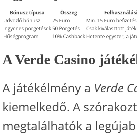
Bónusz típusa
Összeg
Felhasználási
Üdvözlő bónusz
25 Euro
Min. 15 Euro befizeté
Ingyenes pörgetések
50 Pörgetés
Csak kiválasztott ját
Hűségprogram
10% Cashback
Hetente egyszer, a já
A Verde Casino játéké
A játékélmény a
Verde C
kiemelkedő. A szórakozt
megtalálhatók a legújab