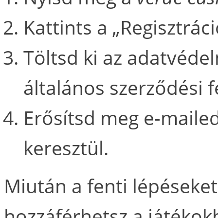
Kattints a „Regisztrác
Töltsd ki az adatvédel
általános szerződési f
Erősítsd meg e-maile
keresztül.
Miután a fenti lépéseket
hozzáférhetsz a játékok