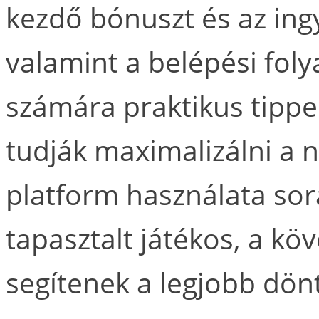
kezdő bónuszt és az ing
valamint a belépési fol
számára praktikus tipp
tudják maximalizálni a n
platform használata sorá
tapasztalt játékos, a kö
segítenek a legjobb dö