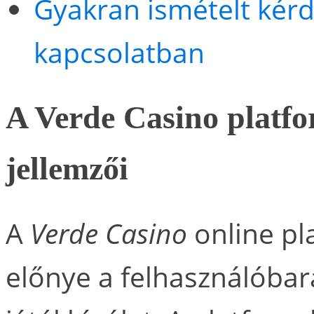
Gyakran ismételt kérd
kapcsolatban
A Verde Casino platf
jellemzői
A
Verde Casino
online pl
előnye a felhasználóbará