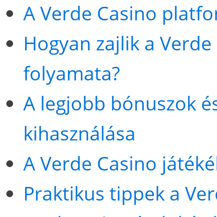
A Verde Casino platf
Hogyan zajlik a Verde 
folyamata?
A legjobb bónuszok é
kihasználása
A Verde Casino játéké
Praktikus tippek a Ve