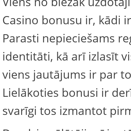
Viens no biežāk uzdota
Casino bonusu ir, kādi ir
Parasti nepieciešams reģ
identitāti, kā arī izlasī
viens jautājums ir par to,
Lielākoties bonusi ir derī
svarīgi tos izmantot pi