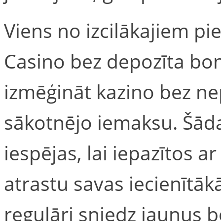
Viens no izcilākajiem p
Casino bez depozīta bon
izmēģināt kazino bez ne
sākotnējo iemaksu. Šāda 
iespējas, lai iepazītos 
atrastu savas iecienītāk
regulāri sniedz jaunus b