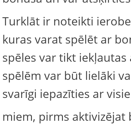
Turklāt ir noteikti iero
kuras varat spēlēt ar b
spēles var tikt iekļaut
spēlēm var būt lielāki va
svarīgi iepazīties ar vi
miem, pirms aktivizējat