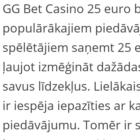
GG Bet Casino 25 euro b
populārākajiem piedāvā
spēlētājiem saņemt 25 e
ļaujot izmēģināt dažāda
savus līdzekļus. Lielāka
ir iespēja iepazīties ar 
piedāvājumu. Tomēr ir s