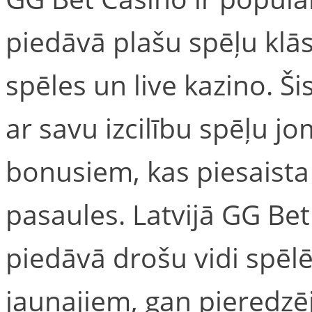
piedāvā plašu spēļu klā
spēles un live kazino. Ši
ar savu izcilību spēļu jo
bonusiem, kas piesaista
pasaules. Latvijā GG Bet
piedāvā drošu vidi spēlēš
jaunajiem, gan pieredzē