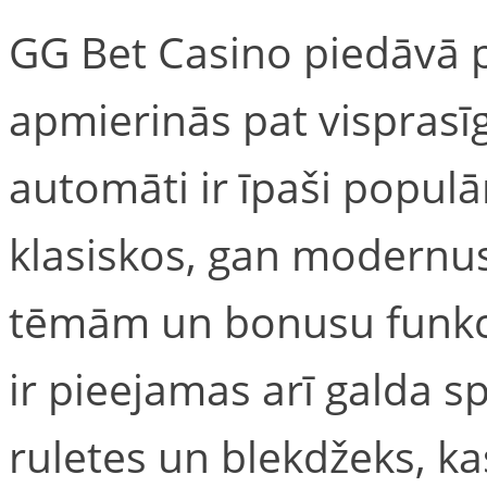
GG Bet Casino piedāvā p
apmierinās pat visprasī
automāti ir īpaši populā
klasiskos, gan modern
tēmām un bonusu funkc
ir pieejamas arī galda s
ruletes un blekdžeks, ka