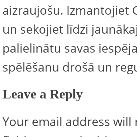
aizraujošu. Izmantojie
un sekojiet līdzi jaunāk
palielinātu savas iespēj
spēlēšanu drošā un regu
Leave a Reply
Your email address will 