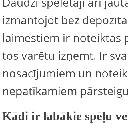
Daudzi spēlētāji arī jaut
izmantojot bez depozīta
laimestiem ir noteiktas p
tos varētu izņemt. Ir sva
nosacījumiem un noteiku
nepatīkamiem pārsteig
Kādi ir labākie spēļu v