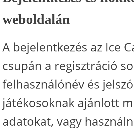
weboldalán
A bejelentkezés az Ice C
csupán a regisztráció s
felhasználónév és jelszó
játékosoknak ajánlott m
adatokat, vagy használni