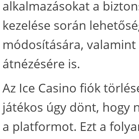
alkalmazásokat a bizton
kezelése során lehetős
módosítására, valamint 
átnézésére is.
Az Ice Casino fiók törlés
játékos úgy dönt, hogy 
a platformot. Ezt a foly