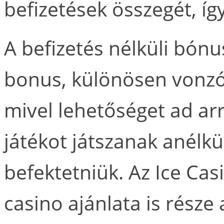
befizetések összegét, íg
A befizetés nélküli bón
bonus, különösen vonzó
mivel lehetőséget ad ar
játékot játszanak anélkü
befektetniük. Az Ice Cas
casino ajánlata is rész