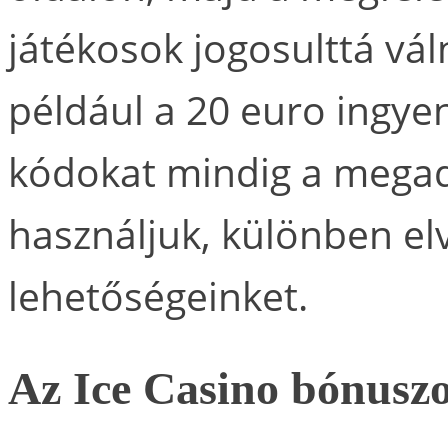
játékosok jogosulttá vá
például a 20 euro ingyen
kódokat mindig a megad
használjuk, különben elv
lehetőségeinket.
Az Ice Casino bónuszo