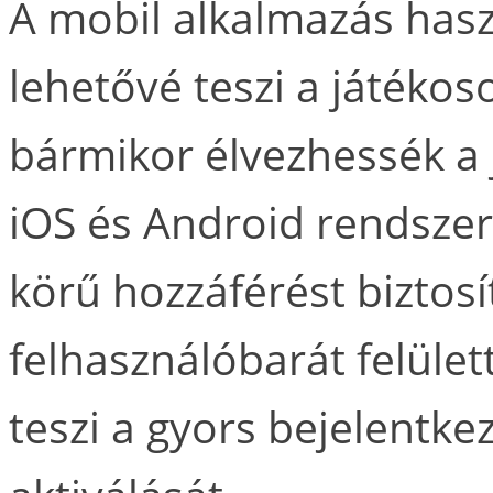
A mobil alkalmazás hasz
lehetővé teszi a játéko
bármikor élvezhessék a 
iOS és Android rendszere
körű hozzáférést biztosí
felhasználóbarát felület
teszi a gyors bejelentke