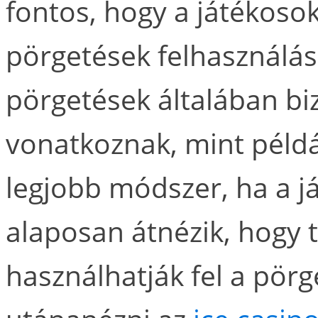
fontos, hogy a játékosok
pörgetések felhasználásá
pörgetések általában bi
vonatkoznak, mint péld
legjobb módszer, ha a já
alaposan átnézik, hogy 
használhatják fel a pör