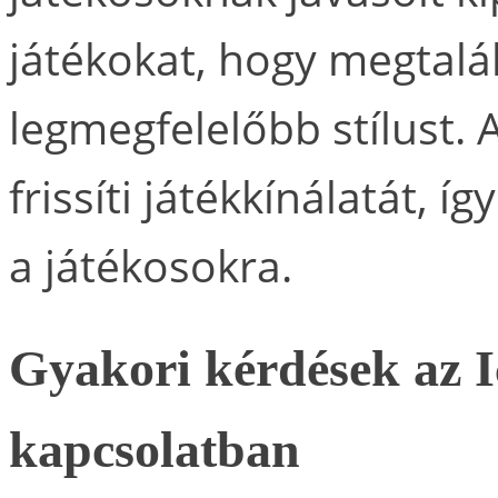
játékokat, hogy megtalá
legmegfelelőbb stílust.
frissíti játékkínálatát, 
a játékosokra.
Gyakori kérdések az I
kapcsolatban