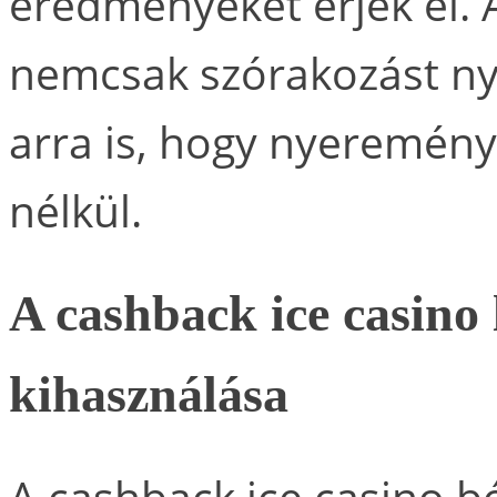
eredményeket érjék el. 
nemcsak szórakozást ny
arra is, hogy nyeremény
nélkül.
A cashback ice casino
kihasználása
A cashback ice casino 