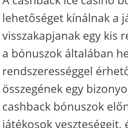
lehetőséget kínálnak a 
visszakapjanak egy kis r
a bónuszok általában he
rendszerességgel érhetők
összegének egy bizonyos 
cashback bónuszok előn
játékosok veszteségeit, 