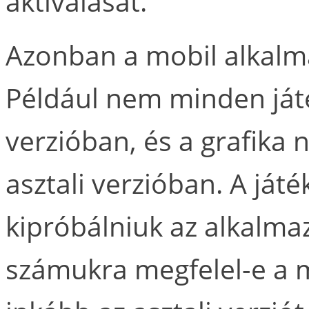
aktiválását.
Azonban a mobil alkalm
Például nem minden játé
verzióban, és a grafika 
asztali verzióban. A já
kipróbálniuk az alkalma
számukra megfelel-e a m