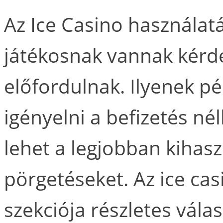
Az Ice Casino használat
játékosnak vannak kérd
előfordulnak. Ilyenek p
igényelni a befizetés né
lehet a legjobban kihasz
pörgetéseket. Az ice ca
szekciója részletes vála