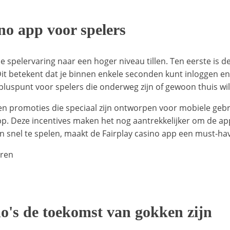
no app voor spelers
de spelervaring naar een hoger niveau tillen. Ten eerste is
it betekent dat je binnen enkele seconden kunt inloggen e
t pluspunt voor spelers die onderweg zijn of gewoon thuis w
n promoties die speciaal zijn ontworpen voor mobiele gebru
. Deze incentives maken het nog aantrekkelijker om de app
 snel te spelen, maakt de Fairplay casino app een must-hav
eren
o's de toekomst van gokken zijn