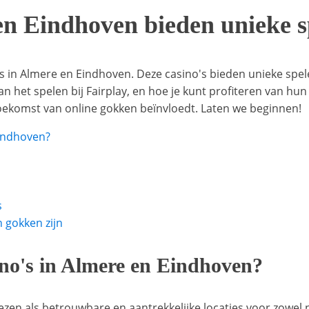
 en Eindhoven bieden unieke 
no's in Almere en Eindhoven. Deze casino's bieden unieke spe
n het spelen bij Fairplay, en hoe je kunt profiteren van hu
toekomst van online gokken beïnvloedt. Laten we beginnen!
Eindhoven?
s
 gokken zijn
no's in Almere en Eindhoven?
zen als betrouwbare en aantrekkelijke locaties voor zowel n