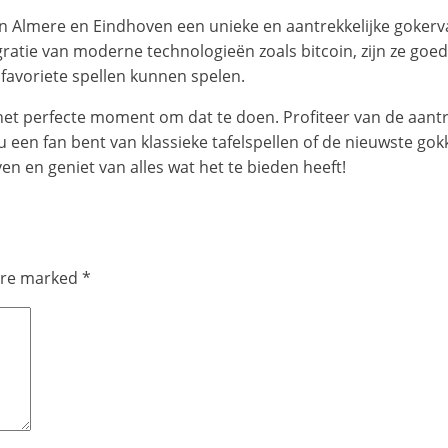
n Almere en Eindhoven een unieke en aantrekkelijke gokerva
gratie van moderne technologieën zoals bitcoin, zijn ze go
 favoriete spellen kunnen spelen.
dit het perfecte moment om dat te doen. Profiteer van de aan
u een fan bent van klassieke tafelspellen of de nieuwste gok
en en geniet van alles wat het te bieden heeft!
 are marked
*