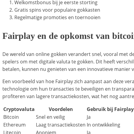
Welkomstbonus bij je eerste storting
Gratis spins voor populaire gokkasten
Regelmatige promoties en toernooien
Fairplay en de opkomst van bitco
De wereld van online gokken verandert snel, vooral met d
spelers om met digitale valuta te gokken. Dit heeft verschi
betalen, kunnen nu genieten van een innovatieve manier va
Een voorbeeld van hoe Fairplay zich aanpast aan deze vera
technologie om hun transacties te beveiligen en transpara
profiteren van lagere transactiekosten, wat het nog aantr
Cryptovaluta
Voordelen
Gebruik bij Fairplay
Bitcoin
Snel en veilig
Ja
Ethereum
Laag transactiekosten
In ontwikkeling
Litecoin
Anoniem
Ja