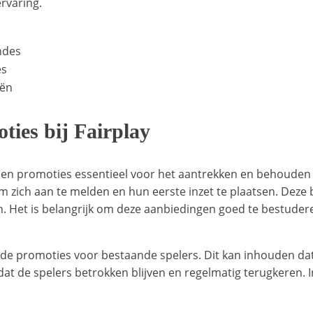
rvaring.
ndes
es
eën
ties bij Fairplay
en en promoties essentieel voor het aantrekken en behouden
zich aan te melden en hun eerste inzet te plaatsen. Deze 
en. Het is belangrijk om deze aanbiedingen goed te bestuder
promoties voor bestaande spelers. Dit kan inhouden dat je 
t de spelers betrokken blijven en regelmatig terugkeren. In