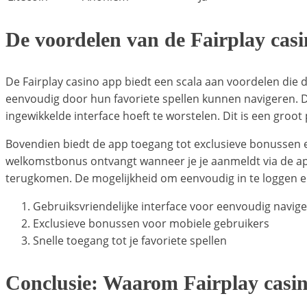
De voordelen van de Fairplay casi
De Fairplay casino app biedt een scala aan voordelen die 
eenvoudig door hun favoriete spellen kunnen navigeren. D
ingewikkelde interface hoeft te worstelen. Dit is een groo
Bovendien biedt de app toegang tot exclusieve bonussen e
welkomstbonus ontvangt wanneer je je aanmeldt via de app
terugkomen. De mogelijkheid om eenvoudig in te loggen en
Gebruiksvriendelijke interface voor eenvoudig navig
Exclusieve bonussen voor mobiele gebruikers
Snelle toegang tot je favoriete spellen
Conclusie: Waarom Fairplay casin