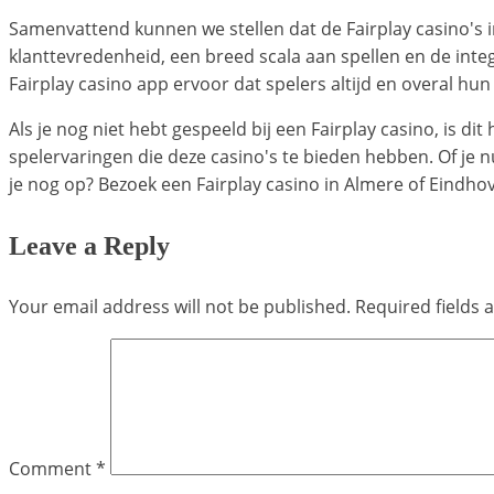
Samenvattend kunnen we stellen dat de Fairplay casino's i
klanttevredenheid, een breed scala aan spellen en de inte
Fairplay casino app ervoor dat spelers altijd en overal hun
Als je nog niet hebt gespeeld bij een Fairplay casino, is 
spelervaringen die deze casino's te bieden hebben. Of je n
je nog op? Bezoek een Fairplay casino in Almere of Eindhov
Leave a Reply
Your email address will not be published.
Required fields
Comment
*