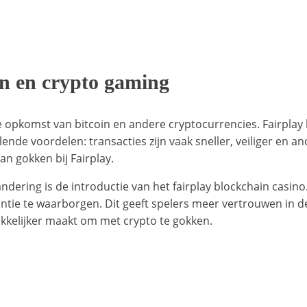
in en crypto gaming
e opkomst van bitcoin en andere cryptocurrencies. Fairpla
llende voordelen: transacties zijn vaak sneller, veiliger en 
n gokken bij Fairplay.
ndering is de introductie van het fairplay blockchain casin
ntie te waarborgen. Dit geeft spelers meer vertrouwen in d
ekkelijker maakt om met crypto te gokken.