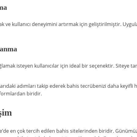
pma
ve kullanıcı deneyimini artırmak için geliştirilmiştir. Uygul
lanma
ak isteyen kullanıcılar için ideal bir seçenektir. Siteye tar
ıdaki adımları takip ederek bahis tecrübenizi daha keyifli hal
formlardan biridir.
işim
iye’de en çok tercih edilen bahis sitelerinden biridir. Günü