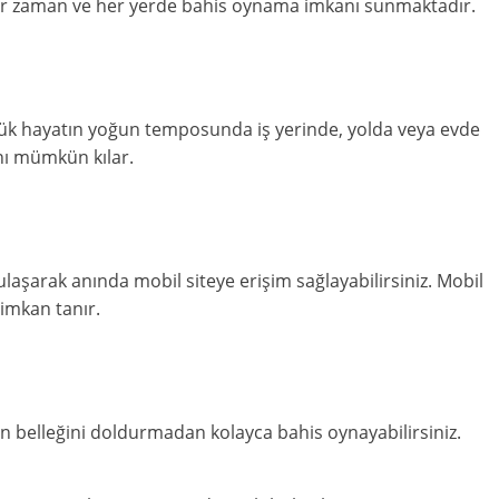
a her zaman ve her yerde bahis oynama imkanı sunmaktadır.
ünlük hayatın yoğun temposunda iş yerinde, yolda veya evde
ını mümkün kılar.
laşarak anında mobil siteye erişim sağlayabilirsiniz. Mobil
imkan tanır.
n belleğini doldurmadan kolayca bahis oynayabilirsiniz.