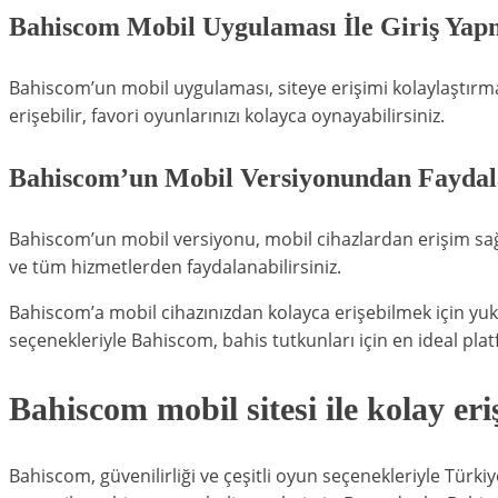
Bahiscom Mobil Uygulaması İle Giriş Ya
Bahiscom’un mobil uygulaması, siteye erişimi kolaylaştırmak 
erişebilir, favori oyunlarınızı kolayca oynayabilirsiniz.
Bahiscom’un Mobil Versiyonundan Fayda
Bahiscom’un mobil versiyonu, mobil cihazlardan erişim sağlam
ve tüm hizmetlerden faydalanabilirsiniz.
Bahiscom’a mobil cihazınızdan kolayca erişebilmek için yukar
seçenekleriyle Bahiscom, bahis tutkunları için en ideal plat
Bahiscom mobil sitesi ile kolay er
Bahiscom, güvenilirliği ve çeşitli oyun seçenekleriyle Türk