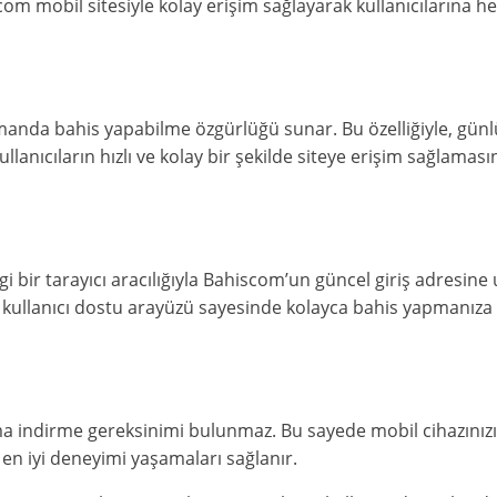
scom mobil sitesiyle kolay erişim sağlayarak kullanıcıların
 zamanda bahis yapabilme özgürlüğü sunar. Bu özelliğiyle, g
ullanıcıların hızlı ve kolay bir şekilde siteye erişim sağlamas
bir tarayıcı aracılığıyla Bahiscom’un güncel giriş adresine u
e kullanıcı dostu arayüzü sayesinde kolayca bahis yapmanıza 
a indirme gereksinimi bulunmaz. Bu sayede mobil cihazınızı
 en iyi deneyimi yaşamaları sağlanır.