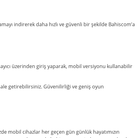
amayı indirerek daha hızlı ve güvenli bir şekilde Bahiscom’a
ayıcı üzerinden giriş yaparak, mobil versiyonu kullanabilir
e getirebilirsiniz. Güvenilirliği ve geniş oyun
müzde mobil cihazlar her geçen gün günlük hayatımızın