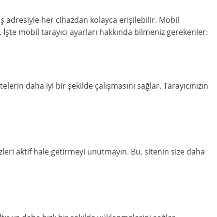
iş adresiyle her cihazdan kolayca erişilebilir. Mobil
 İşte mobil tarayıcı ayarları hakkında bilmeniz gerekenler:
telerin daha iyi bir şekilde çalışmasını sağlar. Tarayıcınızın
ezleri aktif hale getirmeyi unutmayın. Bu, sitenin size daha