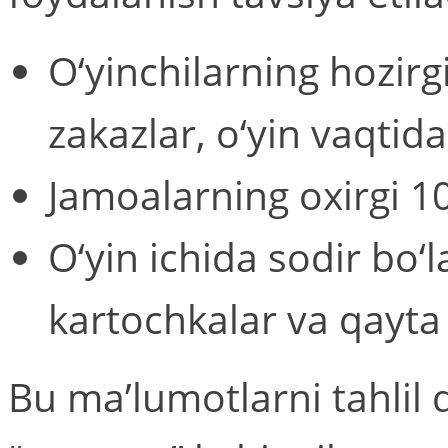
O‘yinchilarning hozirgi 
zakazlar, o‘yin vaqtid
Jamoalarning oxirgi 10 
O‘yin ichida sodir bo‘l
kartochkalar va qayta 
Bu ma’lumotlarni tahlil q