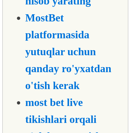
hisob yarating
MostBet
platformasida
yutuqlar uchun
qanday ro'yxatdan
o'tish kerak
most bet live
tikishlari orqali