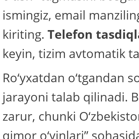
ismingiz, email manzilin
kiriting.
Telefon tasdiq
keyin, tizim avtomatik ta
Ro‘yxatdan o‘tgandan s
jarayoni talab qilinadi.
zarur, chunki O‘zbekist
qimor o‘yinlari” sohasid