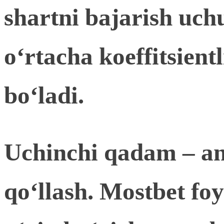
shartni bajarish uchu
o‘rtacha koeffitsientl
bo‘ladi.
Uchinchi qadam –
an
qo‘llash
. Mostbet fo