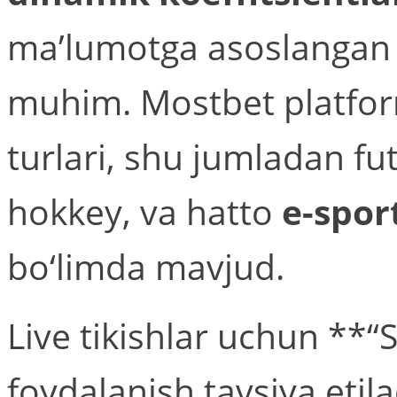
ma’lumotga asoslangan q
muhim. Mostbet platfor
turlari, shu jumladan fut
hokkey, va hatto
e-spor
bo‘limda mavjud.
Live tikishlar uchun **“
foydalanish tavsiya etil