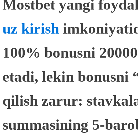
Mostbet yangi foyda
uz kirish
imkoniyati
100% bonusni 20000
etadi, lekin bonusni
qilish zarur: stavka
summasining 5‑barob