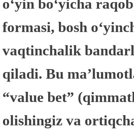
o‘yin bo‘yicha raqob
formasi, bosh o‘yinch
vaqtinchalik bandarl
qiladi. Bu ma’lumotl
“value bet” (qimmatl
olishingiz va ortiqc