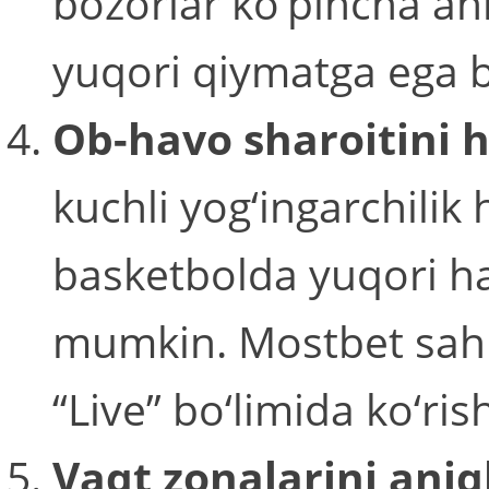
bozorlar ko‘pincha an
yuqori qiymatga ega b
Ob-havo sharoitini h
kuchli yog‘ingarchilik
basketbolda yuqori har
mumkin. Mostbet sahi
“Live” bo‘limida ko‘ri
Vaqt zonalarini aniq