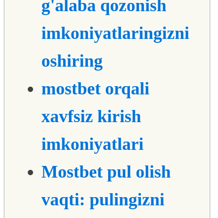
g'alaba qozonish
imkoniyatlaringizni
oshiring
mostbet orqali
xavfsiz kirish
imkoniyatlari
Mostbet pul olish
vaqti: pulingizni