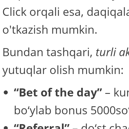
Click orqali esa, daqiqal
o'tkazish mumkin.
Bundan tashqari,
turli a
yutuqlar olish mumkin:
“Bet of the day”
– kun
bo‘ylab bonus 5000so
“Referral”
– do‘st cha