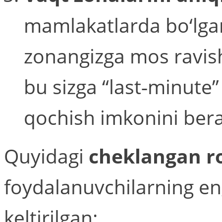
mamlakatlarda bo‘lgan
zonangizga mos ravish
bu sizga “last‑minute”
qochish imkonini bera
Quyidagi
cheklangan r
foydalanuvchilarning en
keltirilgan: