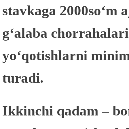
stavkaga 2000so‘m a
g‘alaba chorrahalari
yo‘qotishlarni mini
turadi.
Ikkinchi qadam –
bo