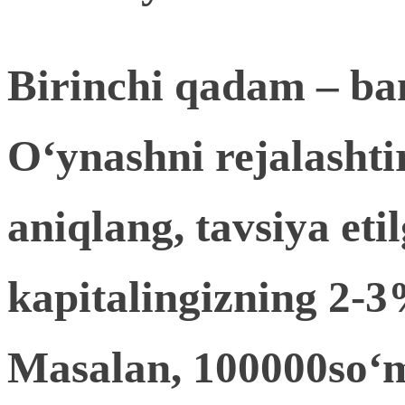
Birinchi qadam –
ba
O‘ynashni rejalashti
aniqlang, tavsiya e
kapitalingizning 2‑3
Masalan, 100000so‘m