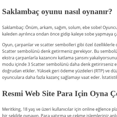
Saklambaç oyunu nasıl oynanır?
Saklambaç: Önüm, arkam, sağım, solum, ebe sobe! Oyuncular
kaleden ayrılınca ondan önce gidip kaleye sobe yapmaya çalı
Oyun, çarpanlar ve scatter sembolleri gibi özel özellikle
Scatter sembolünü denk getirmeniz gerekiyor. Bu sembol
ekstra çarpanlarla kazancını katlama şansını yakalıyorsunu
modu içinde 3 Scatter sembolünü daha denk getirirseniz ek
doğrudan etkiler. Yüksek geri ödeme yüzdeleri (RTP) ve düz
oyunculara daha fazla kazanç sağlamayı vaat eder. İstatistikse
Resmi Web Site Para Için Oyna 
Meritking, 18 yaş ve üzeri kullanıcılar için online eğlence
bir şekilde oynayın. Para yatırma ve çekme işlemleriniz anl