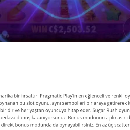
harika bir fırsattır. Pragmatic Play’in en eğlenceli ve renkli
oynanan bu slot oyunu, aynı sembolleri bir araya getirerek k
 biridir ve her yaştan oyuncuya hitap eder. Sugar Rush oy
 bedava dönüş kazanıyorsunuz. Bonus modunun açılmasını b
 direkt bonus modunda da oynayabilirsiniz. En az üç scatter