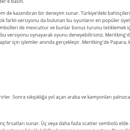
er'e basın.
em de kazandıran bir deneyim sunar. Türkiye’deki bahisçil
 farklı versiyonu da bulunan bu oyunların en popüler üyeler
 sembolleri de mevcuttur ve bunlar bonus turunu tetiklemek iç
versiyonu oynayarak oyunu deneyebilirsiniz. Meritking'de p
ar için işlemler anında gerçekleşir. Meritking'de Papara, kr
rler. Sonra sıkışıklığa yol açan araba ve kamyonları yalnızca 
fırsatları sunar. Üç veya daha fazla scatter sembolü elde et