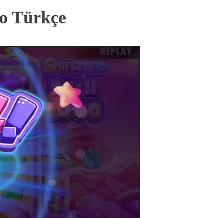
mo Türkçe