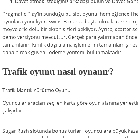
Davet etmek istediğiniz arkadaşı bulun ve Davet Gönd
Pragmatic Play’in sunduğu bu slot oyunu, hem eğlenceli h
oyunlara yöneliyor. Sweet Bonanza başta olmak üzere birçok
meyvelerle dolu bir ekran sizleri bekliyor. Ayrıca, scatter
demo versiyonu mevcuttur. Gerçek para yatırmadan önce bu 
tamamlanır. Kimlik doğrulama işlemlerini tamamlamış hesapl
daha birçok güvenli ödeme yöntemi bulunmaktadır.
Trafik oyunu nasıl oynanır?
Trafik Mantık Yürütme Oyunu
Oyuncular araçları seçilen karta göre oyun alanına yerleştiri
çalışırlar.
Sugar Rush slotunda bonus turları, oyunculara büyük kazanç 