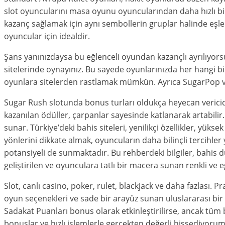
slot oyuncularını masa oyunu oyuncularından daha hızlı bi
kazanç sağlamak için aynı sembollerin gruplar halinde eşleş
oyuncular için idealdir.
Şans yanınızdaysa bu eğlenceli oyundan kazançlı ayrılıyorsu
sitelerinde oynayınız. Bu sayede oyunlarınızda her hangi bi
oyunlara sitelerden rastlamak mümkün. Ayrıca SugarPop ve S
Sugar Rush slotunda bonus turları oldukça heyecan vericidi
kazanılan ödüller, çarpanlar sayesinde katlanarak artabilir
sunar. Türkiye’deki bahis siteleri, yenilikçi özellikler, yü
yönlerini dikkate almak, oyuncuların daha bilinçli tercihler
potansiyeli de sunmaktadır. Bu rehberdeki bilgiler, bahis
geliştirilen ve oyunculara tatlı bir macera sunan renkli ve 
Slot, canlı casino, poker, rulet, blackjack ve daha fazlası.
oyun seçenekleri ve sade bir arayüz sunan uluslararası bir ç
Sadakat Puanları bonus olarak etkinleştirilirse, ancak tüm bu
bonuslar ve hızlı işlemlerle gerçekten değerli hissediyorum.