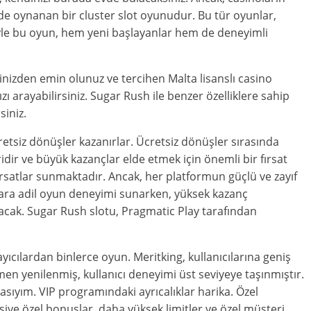
de oynanan bir cluster slot oyunudur. Bu tür oyunlar,
eriyle bu oyun, hem yeni başlayanlar hem de deneyimli
inizden emin olunuz ve tercihen Malta lisanslı casino
 arayabilirsiniz. Sugar Rush ile benzer özelliklere sahip
siniz.
etsiz dönüşler kazanırlar. Ücretsiz dönüşler sırasında
idir ve büyük kazançlar elde etmek için önemli bir fırsat
fırsatlar sunmaktadır. Ancak, her platformun güçlü ve zayıf
culara adil oyun deneyimi sunarken, yüksek kazanç
acak. Sugar Rush slotu, Pragmatic Play tarafından
ayıcılardan binlerce oyun. Meritking, kullanıcılarına geniş
amen yenilenmiş, kullanıcı deneyimi üst seviyeye taşınmıştır.
çasıyım. VIP programındaki ayrıcalıklar harika. Özel
işiye özel bonuslar, daha yüksek limitler ve özel müşteri