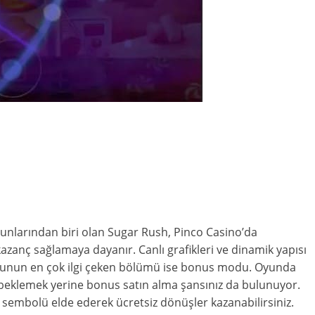
 oyunlarından biri olan Sugar Rush, Pinco Casino’da
azanç sağlamaya dayanır. Canlı grafikleri ve dinamik yapısı
ununun en çok ilgi çeken bölümü ise bonus modu. Oyunda
eklemek yerine bonus satın alma şansınız da bulunuyor.
 sembolü elde ederek ücretsiz dönüşler kazanabilirsiniz.