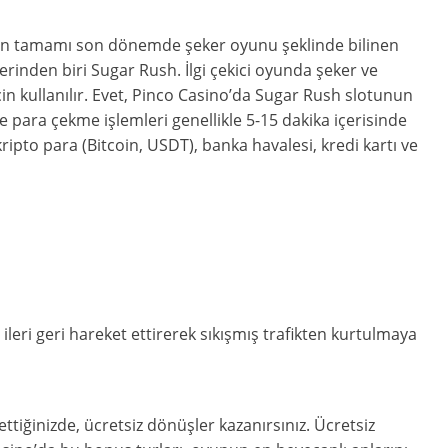
erin tamamı son dönemde şeker oyunu şeklinde bilinen
inden biri Sugar Rush. İlgi çekici oyunda şeker ve
in kullanılır. Evet, Pinco Casino’da Sugar Rush slotunun
ara çekme işlemleri genellikle 5-15 dakika içerisinde
ipto para (Bitcoin, USDT), banka havalesi, kredi kartı ve
ileri geri hareket ettirerek sıkışmış trafikten kurtulmaya
tiğinizde, ücretsiz dönüşler kazanırsınız. Ücretsiz