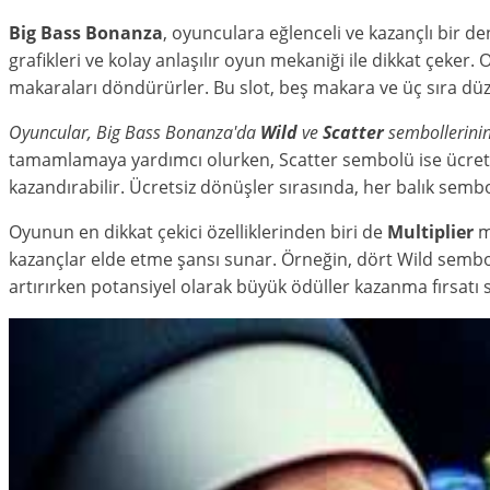
Big Bass Bonanza
, oyunculara eğlenceli ve kazançlı bir 
grafikleri ve kolay anlaşılır oyun mekaniği ile dikkat çeke
makaraları döndürürler. Bu slot, beş makara ve üç sıra dü
Oyuncular, Big Bass Bonanza'da
Wild
ve
Scatter
sembollerinin 
tamamlamaya yardımcı olurken, Scatter sembolü ise ücretsi
kazandırabilir. Ücretsiz dönüşler sırasında, her balık sembo
Oyunun en dikkat çekici özelliklerinden biri de
Multiplier
m
kazançlar elde etme şansı sunar. Örneğin, dört Wild sembol
artırırken potansiyel olarak büyük ödüller kazanma fırsatı 