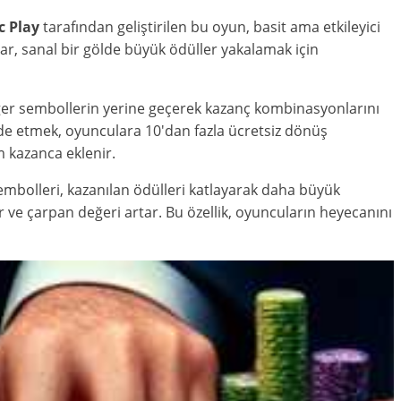
c Play
tarafından geliştirilen bu oyun, basit ama etkileyici
lar, sanal bir gölde büyük ödüller yakalamak için
er sembollerin yerine geçerek kazanç kombinasyonlarını
de etmek, oyunculara 10'dan fazla ücretsiz dönüş
m kazanca eklenir.
mbolleri, kazanılan ödülleri katlayarak daha büyük
ve çarpan değeri artar. Bu özellik, oyuncuların heyecanını