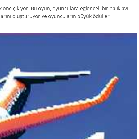
 öne çıkıyor. Bu oyun, oyunculara eğlenceli bir balık avı
arını oluşturuyor ve oyuncuların büyük ödüller