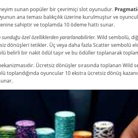
deneyim sunan popüler bir çevrimiçi slot oyunudur.
Pragmati
r. Oyunun ana teması balıkçılık üzerine kurulmuştur ve oyuncu
zenine sahiptir ve toplamda 10 ödeme hattı sunar.
sunduğu özel özelliklerden yararlanabilirler.
Wild sembolü, diğ
z dönüşleri tetikler. Üç veya daha fazla Scatter sembolü el
lü belirli bir nakit ödül taşır ve bu ödüller toplanarak topla
ekanizmasıdır. Ücretsiz dönüşler sırasında toplanan Wild se
ü toplandığında oyuncular 10 ekstra ücretsiz dönüş kazanır 
sunar.