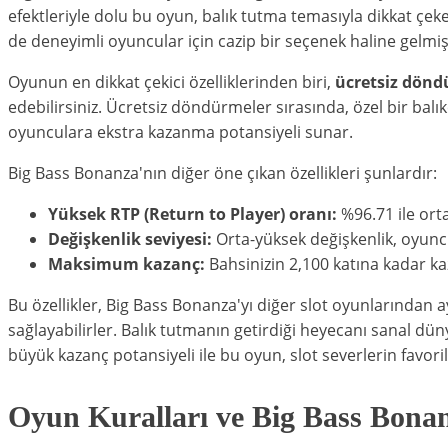
efektleriyle dolu bu oyun, balık tutma temasıyla dikkat çek
de deneyimli oyuncular için cazip bir seçenek haline gelmişt
Oyunun en dikkat çekici özelliklerinden biri,
ücretsiz dön
edebilirsiniz. Ücretsiz döndürmeler sırasında, özel bir bal
oyunculara ekstra kazanma potansiyeli sunar.
Big Bass Bonanza'nın diğer öne çıkan özellikleri şunlardır:
Yüksek RTP (Return to Player) oranı:
%96.71 ile ort
Değişkenlik seviyesi:
Orta-yüksek değişkenlik, oyuncu
Maksimum kazanç:
Bahsinizin 2,100 katına kadar kaz
Bu özellikler, Big Bass Bonanza'yı diğer slot oyunlarından 
sağlayabilirler. Balık tutmanın getirdiği heyecanı sanal dü
büyük kazanç potansiyeli ile bu oyun, slot severlerin favor
Oyun Kuralları ve Big Bass Bonan