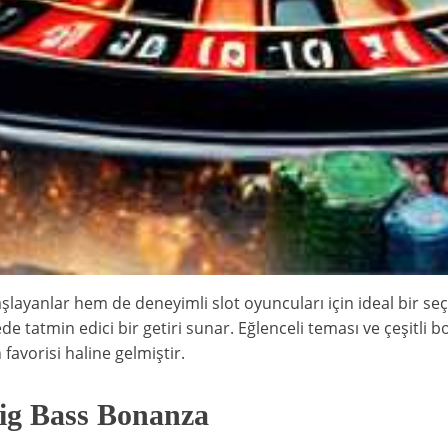
aşlayanlar hem de deneyimli slot oyuncuları için ideal bir s
 tatmin edici bir getiri sunar. Eğlenceli teması ve çeşitli bon
avorisi haline gelmiştir.
Big Bass Bonanza