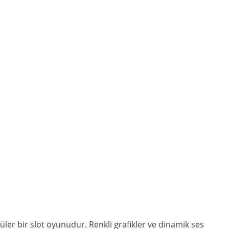
er bir slot oyunudur. Renkli grafikler ve dinamik ses