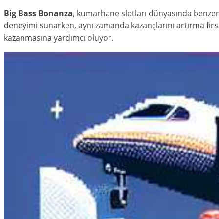
Big Bass Bonanza
, kumarhane slotları dünyasında benzersi
deneyimi sunarken, aynı zamanda kazançlarını artırma fırsa
kazanmasına yardımcı oluyor.