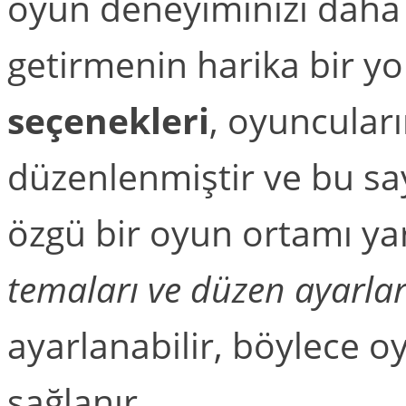
oyun deneyiminizi daha ki
getirmenin harika bir y
seçenekleri
, oyuncuları
düzenlenmiştir ve bu sa
özgü bir oyun ortamı yar
temaları ve düzen ayarlar
ayarlanabilir, böylece o
sağlanır.