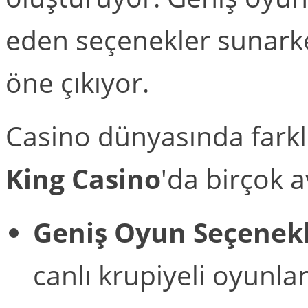
eden seçenekler sunarken
öne çıkıyor.
Casino dünyasında farkl
King Casino
'da birçok 
Geniş Oyun Seçenekl
canlı krupiyeli oyunlar