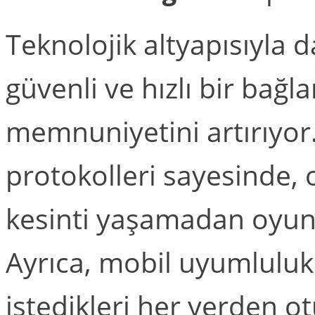
Teknolojik altyapısıyla 
güvenli ve hızlı bir bağ
memnuniyetini artırıyor.
protokolleri sayesinde, 
kesinti yaşamadan oyunl
Ayrıca, mobil uyumlulu
istedikleri her yerden ot