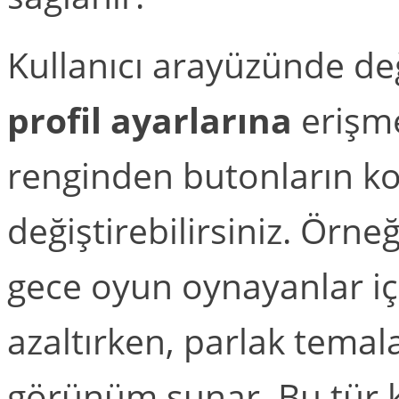
Kullanıcı arayüzünde değ
profil ayarlarına
erişme
renginden butonların k
değiştirebilirsiniz. Örne
gece oyun oynayanlar i
azaltırken, parlak temala
görünüm sunar. Bu tür ki