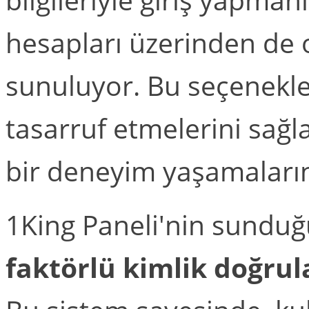
hesapları üzerinden de
sunuluyor. Bu seçenekle
tasarruf etmelerini sağ
bir deneyim yaşamaların
1King Paneli'nin sunduğ
faktörlü kimlik doğru