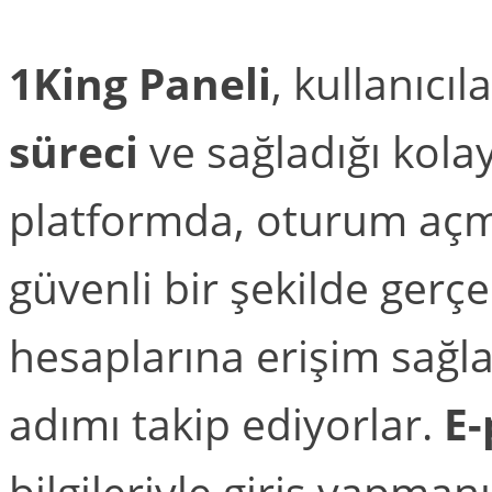
1King Paneli
, kullanıcı
süreci
ve sağladığı kolay
platformda, oturum açma
güvenli bir şekilde gerçek
hesaplarına erişim sağla
adımı takip ediyorlar.
E-
bilgileriyle giriş yapman