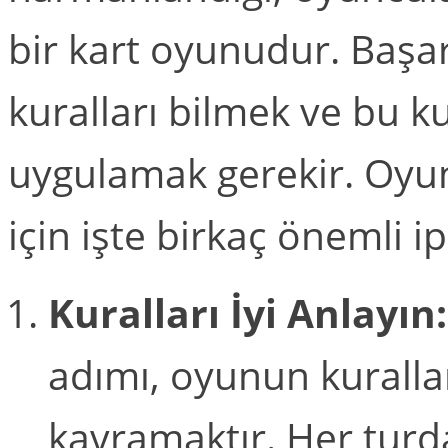
bir kart oyunudur. Başar
kuralları bilmek ve bu kur
uygulamak gerekir. Oyu
için işte birkaç önemli i
Kuralları İyi Anlayın:
adımı, oyunun kuralla
kavramaktır. Her turda