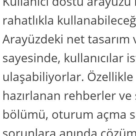
Kullanıcı dostu arayüzü 
rahatlıkla kullanabilece
Arayüzdeki net tasarım 
sayesinde, kullanıcılar is
ulaşabiliyorlar. Özellikle 
hazırlanan rehberler ve 
bölümü, oturum açma sür
sorunlara anında çözüm