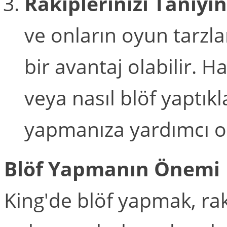
Rakiplerinizi Tanıyın
ve onların oyun tarzla
bir avantaj olabilir. Ha
veya nasıl blöf yaptık
yapmanıza yardımcı o
Blöf Yapmanın Önemi
King'de blöf yapmak, rak