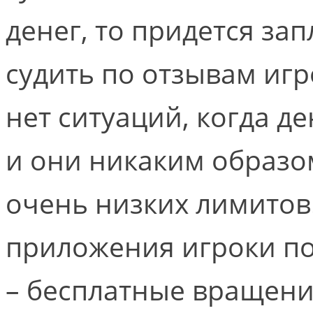
денег, то придется зап
судить по отзывам игр
нет ситуаций, когда де
и они никаким образом
очень низких лимитов
приложения игроки п
– бесплатные вращени