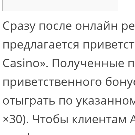
Сразу после онлайн р
предлагается приветс
Casino». Полученные 
приветственного бону
отыграть по указанно
×30). Чтобы клиентам