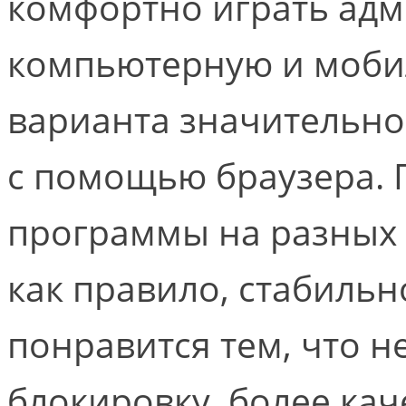
комфортно играть адм
компьютерную и моби
варианта значительно 
с помощью браузера.
программы на разных 
как правило, стабильн
понравится тем, что 
блокировку, более кач