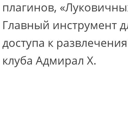
плагинов, «Луковичны
Главный инструмент д
доступа к развлечения
клуба Адмирал Х.