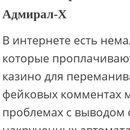
Адмирал-Х
В интернете есть нема
которые проплачиваю
казино для переманива
фейковых комментах м
проблемах с выводом с
накрученных автомата