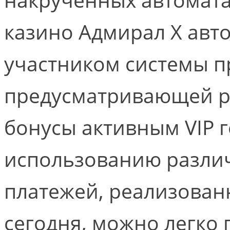
казино Адмирал Х авт
участником системы п
предусматривающей р
бонусы активным VIP 
использованию разли
платежей, реализованн
сегодня, можно легко