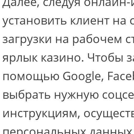
Далее, следуя онлайн
установить клиент на
загрузки на рабочем 
ярлык казино. Чтобы з
помощью Google, Faceb
выбрать нужную соцсет
инструкциям, осущест
персональных данных.