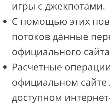
игры с джекпотами.
С помощью этих по
потоков данные пере
официального сайта
Расчетные операции
официальном сайте A
доступном интернет-