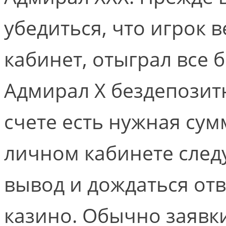
убедиться, что игрок
кабинет, отыграл все б
Адмирал Х бездепозитн
счете есть нужная сумм
личном кабинете след
вывод и дождаться от
казино. Обычно заявк