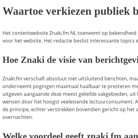
Waartoe verkiezen publiek 
Het contentwebsite Znaki.fm NL toeneemt op bekendheid ev
voor het website. Het redactie beslist interessante topic
Hoe Znaki de visie van berichtgev
Znaki.fm verschaft absoluut niet uitsluitend berichten, m
onderneemt pogingen maximaal haalbaar te presteren met 
uitgeven aangaande deze meest geliefde vakgebieden, uit
wensen door het hoogst veeleisende lectuurconsument. Arti
de principe, echter verstrekken bovendien gericht op het aa
overnachten.
Welke voordeel geeft znaki.fm aan