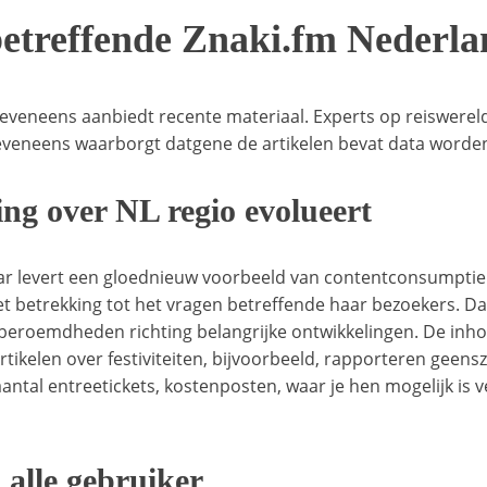
betreffende Znaki.fm Nederl
eneens aanbiedt recente materiaal. Experts op reiswereld, 
s eveneens waarborgt datgene de artikelen bevat data worde
ing over NL regio evolueert
aar levert een gloednieuw voorbeeld van contentconsumptie 
betrekking tot het vragen betreffende haar bezoekers. Da
 beroemdheden richting belangrijke ontwikkelingen. De inh
kelen over festiviteiten, bijvoorbeeld, rapporteren geensz
ntal entreetickets, kostenposten, waar je hen mogelijk is ve
 alle gebruiker