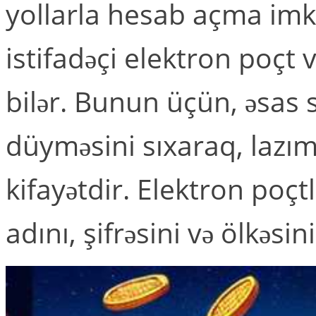
yollarla hesab açma imka
istifadəçi elektron poçt 
bilər. Bunun üçün, əsas 
düyməsini sıxaraq, lazı
kifayətdir. Elektron poçt
adını, şifrəsini və ölkəsin