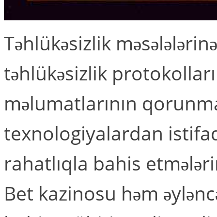
Təhlükəsizlik məsələlərinə
təhlükəsizlik protokolları
məlumatlarının qorunma
texnologiyalardan istifad
rahatlıqla bahis etmələri
Bet kazinosu həm əyləncə