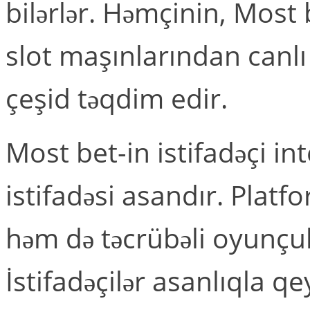
bilərlər. Həmçinin, Most 
slot maşınlarından canlı
çeşid təqdim edir.
Most bet-in istifadəçi in
istifadəsi asandır. Plat
həm də təcrübəli oyunçula
İstifadəçilər asanlıqla q