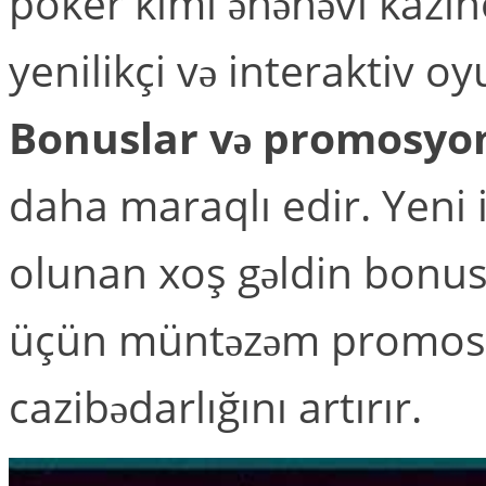
poker kimi ənənəvi kazi
yenilikçi və interaktiv 
Bonuslar və promosyo
daha maraqlı edir. Yeni 
olunan xoş gəldin bonus
üçün müntəzəm promosy
cazibədarlığını artırır.