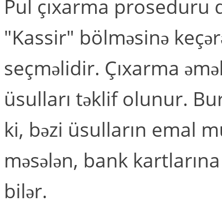
Pul çıxarma proseduru da
"Kassir" bölməsinə keçər
seçməlidir. Çıxarma əməl
üsulları təklif olunur. B
ki, bəzi üsulların emal mü
məsələn, bank kartlarına 
bilər.