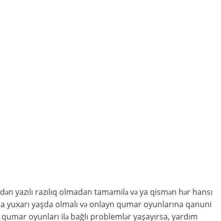
ədən yazılı razılıq olmadan tamamilə və ya qismən hər hansı
ha yuxarı yaşda olmalı və onlayn qumar oyunlarına qanuni
msə qumar oyunları ilə bağlı problemlər yaşayırsa, yardım