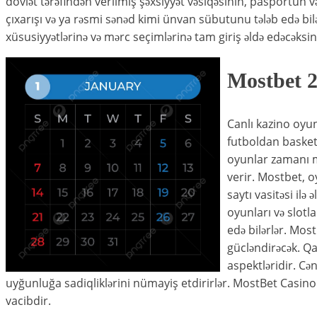
dövlət tərəfindən verilmiş şəxsiyyət vəsiqəsinin, pasportun 
çıxarışı və ya rəsmi sənəd kimi ünvan sübutunu tələb edə b
xüsusiyyətlərinə və mərc seçimlərinə tam giriş əldə edəcəksin
Mostbet 2
Canlı kazino oyu
futboldan basketb
oyunlar zamanı 
verir. Mostbet, o
saytı vasitəsi ilə
oyunları və slotl
edə bilərlər. Mos
gücləndirəcək. Qa
aspektləridir. C
uyğunluğa sadiqliklərini nümayiş etdirirlər. MostBet Casino
vacibdir.