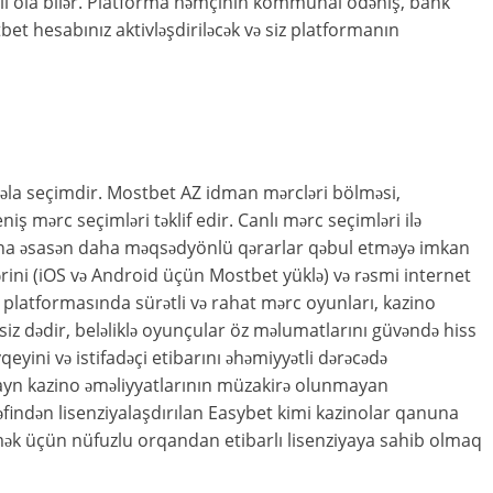
daxil ola bilər. Platforma həmçinin kommunal ödəniş, bank
t hesabınız aktivləşdiriləcək və siz platformanın
 əla seçimdir. Mostbet AZ idman mərcləri bölməsi,
 mərc seçimləri təklif edir. Canlı mərc seçimləri ilə
a əsasən daha məqsədyönlü qərarlar qəbul etməyə imkan
ərini (iOS və Android üçün Mostbet yüklə) və rəsmi internet
platformasında sürətli və rahat mərc oyunları, kazino
əsiz dədir, beləliklə oyunçular öz məlumatlarını güvəndə hiss
yini və istifadəçi etibarını əhəmiyyətli dərəcədə
nlayn kazino əməliyyatlarının müzakirə olunmayan
findən lisenziyalaşdırılan Easybet kimi kazinolar qanuna
etmək üçün nüfuzlu orqandan etibarlı lisenziyaya sahib olmaq