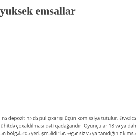
 yuksek emsallar
nə depozit nə də pul çıxarışı üçün komissiya tutulur. Əvvəlc
ühitdə çoxaldılması qəti qadağandır. Oyunçular 18 və ya da
lən bölgələrdə yerləşməlidirlər. Əgər siz və ya tanıdığınız ki