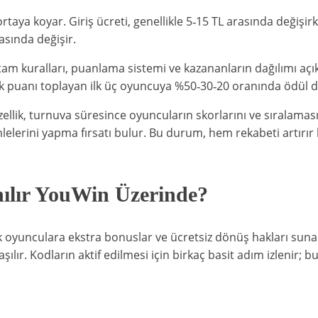
 ortaya koyar. Giriş ücreti, genellikle 5‑15 TL arasında değiş
asında değişir.
am kuralları, puanlama sistemi ve kazananların dağılımı açı
 puanı toplayan ilk üç oyuncuya %50‑30‑20 oranında ödül dağ
zellik, turnuva süresince oyuncuların skorlarını ve sıralaması
mlelerini yapma fırsatı bulur. Bu durum, hem rekabeti artırı
nılır YouWin Üzerinde?
 oyunculara ekstra bonuslar ve ücretsiz dönüş hakları sunar
şılır. Kodların aktif edilmesi için birkaç basit adım izlenir;