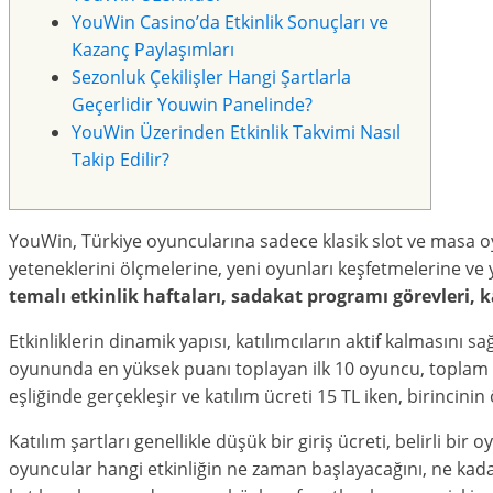
YouWin Casino’da Etkinlik Sonuçları ve
Kazanç Paylaşımları
Sezonluk Çekilişler Hangi Şartlarla
Geçerlidir Youwin Panelinde?
YouWin Üzerinden Etkinlik Takvimi Nasıl
Takip Edilir?
YouWin, Türkiye oyuncularına sadece klasik slot ve masa oyun
yeteneklerini ölçmelerine, yeni oyunları keşfetmelerine ve
temalı etkinlik haftaları, sadakat programı görevleri, 
Etkinliklerin dinamik yapısı, katılımcıların aktif kalmasını sa
oyununda en yüksek puanı toplayan ilk 10 oyuncu, toplam 25
eşliğinde gerçekleşir ve katılım ücreti 15 TL iken, birincinin
Katılım şartları genellikle düşük bir giriş ücreti, belirli bir
oyuncular hangi etkinliğin ne zaman başlayacağını, ne kadar