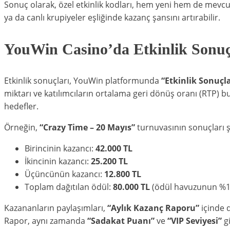
Sonuç olarak, özel etkinlik kodları, hem yeni hem de mevcut 
ya da canlı krupiyeler eşliğinde kazanç şansını artırabilir.
YouWin Casino’da Etkinlik Sonuçl
Etkinlik sonuçları, YouWin platformunda
“Etkinlik Sonuçla
miktarı ve katılımcıların ortalama geri dönüş oranı (RTP) 
hedefler.
Örneğin,
“Crazy Time – 20 Mayıs”
turnuvasının sonuçları ş
Birincinin kazancı:
42.000 TL
İkincinin kazancı:
25.200 TL
Üçüncünün kazancı:
12.800 TL
Toplam dağıtılan ödül:
80.000 TL
(ödül havuzunun %1
Kazananların paylaşımları,
“Aylık Kazanç Raporu”
içinde d
Rapor, aynı zamanda
“Sadakat Puanı”
ve
“VIP Seviyesi”
gi