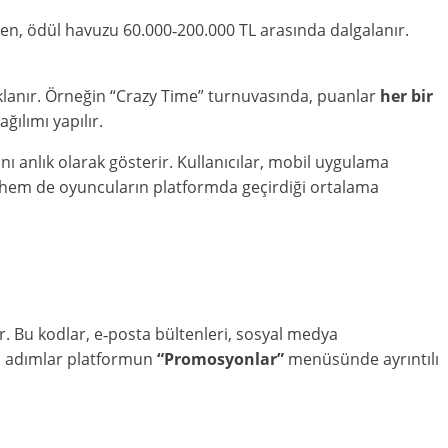
irken, ödül havuzu 60.000‑200.000 TL arasında dalgalanır.
klanır. Örneğin “Crazy Time” turnuvasında, puanlar
her bir
ılımı yapılır.
nı anlık olarak gösterir. Kullanıcılar, mobil uygulama
r hem de oyuncuların platformda geçirdiği ortalama
. Bu kodlar, e‑posta bültenleri, sosyal medya
 bu adımlar platformun
“Promosyonlar”
menüsünde ayrıntılı