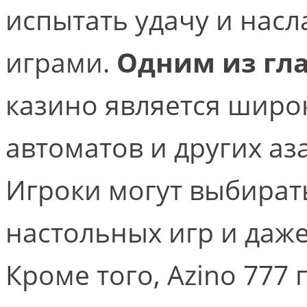
испытать удачу и нас
играми.
Одним из гл
казино является широ
автоматов и других аз
Игроки могут выбирать
настольных игр и даж
Кроме того, Azino 777 