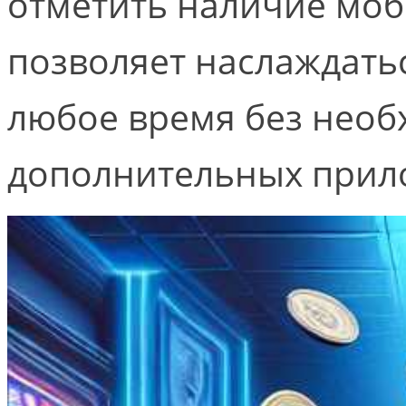
отметить наличие моб
позволяет наслаждатьс
любое время без необ
дополнительных прил