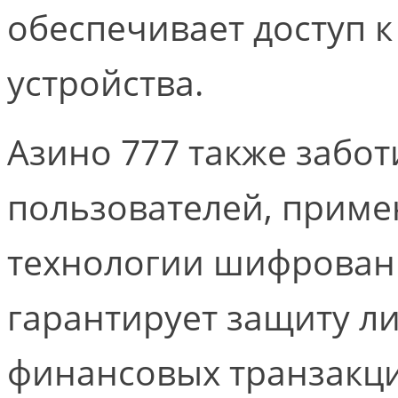
обеспечивает доступ к
устройства.
Азино 777 также забот
пользователей, прим
технологии шифровани
гарантирует защиту 
финансовых транзакци