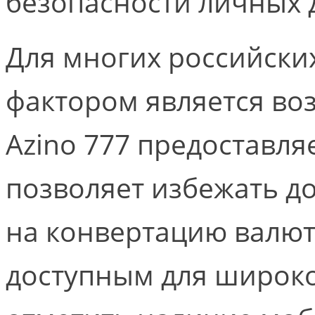
безопасности личных 
Для многих российски
фактором является во
Azino 777 предоставля
позволяет избежать д
на конвертацию валют
доступным для широко