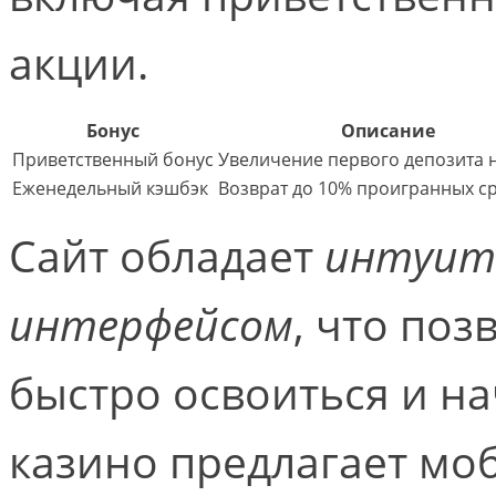
акции.
Бонус
Описание
Приветственный бонус
Увеличение первого депозита 
Еженедельный кэшбэк
Возврат до 10% проигранных с
Сайт обладает
интуит
интерфейсом
, что по
быстро освоиться и на
казино предлагает мо