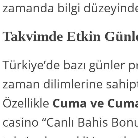
zamanda bilgi düzeyindek
Takvimde Etkin Günle
Türkiye’de bazı günler
zaman dilimlerine sahipt
Özellikle
Cuma ve Cuma
casino “Canlı Bahis Bon