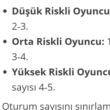
Düşük Riskli Oyuncu
2‑3.
Orta Riskli Oyuncu:
1
3‑4.
Yüksek Riskli Oyunc
sayısı 4‑5.
Oturum sayısını sınırla