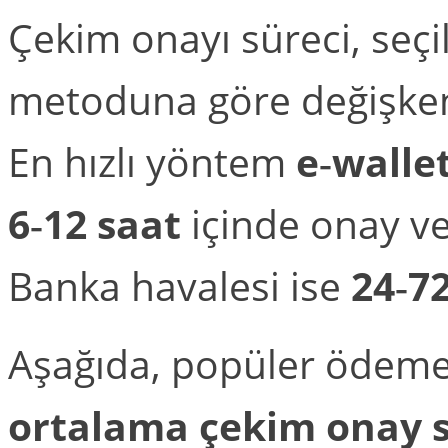
Çekim onayı süreci, seç
metoduna göre değişkenl
En hızlı yöntem
e‑wallet
6‑12 saat
içinde onay ve
Banka havalesi ise
24‑7
Aşağıda, popüler ödeme
ortalama çekim onay s