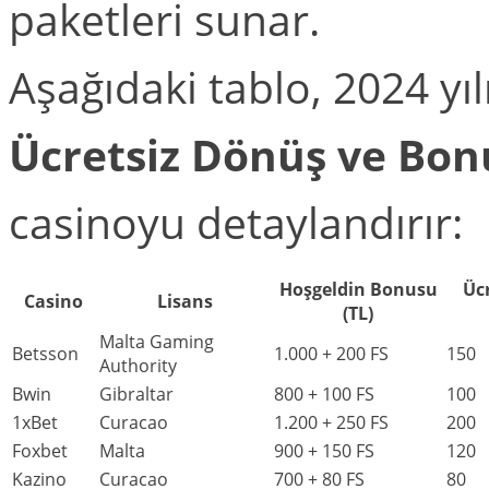
paketleri sunar.
Aşağıdaki tablo, 2024 yıl
Ücretsiz Dönüş ve Bon
casinoyu detaylandırır:
Hoşgeldin Bonusu
Üc
Casino
Lisans
(TL)
Malta Gaming
Betsson
1.000 + 200 FS
150
Authority
Bwin
Gibraltar
800 + 100 FS
100
1xBet
Curacao
1.200 + 250 FS
200
Foxbet
Malta
900 + 150 FS
120
Kazino
Curacao
700 + 80 FS
80