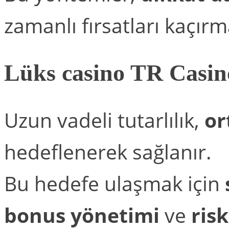
zamanlı fırsatları kaçırm
Lüks casino TR Casino
Uzun vadeli tutarlılık,
or
hedeflenerek sağlanır.
Bu hedefe ulaşmak için
bonus yönetimi
ve
ris