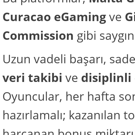
Curacao eGaming
ve
G
Commission
gibi saygın
Uzun vadeli başarı, sade
veri takibi
ve
disiplinl
Oyuncular, her hafta s
hazırlamalı; kazanılan 
harcanan bonus miktarı v