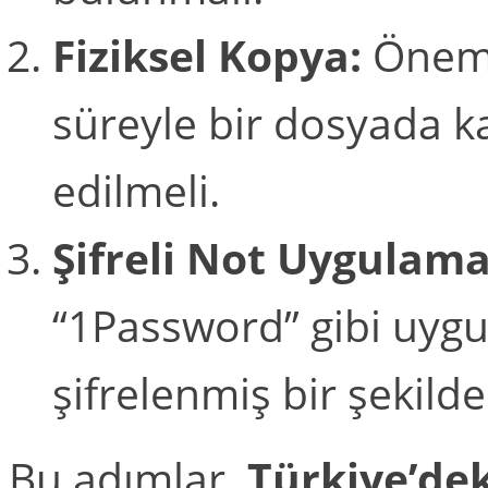
Fiziksel Kopya:
Önemli
süreyle bir dosyada k
edilmeli.
Şifreli Not Uygulama
“1Password” gibi uygul
şifrelenmiş bir şekild
Bu adımlar,
Türkiye’de