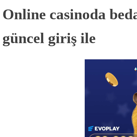
Online casinoda beda
güncel giriş ile