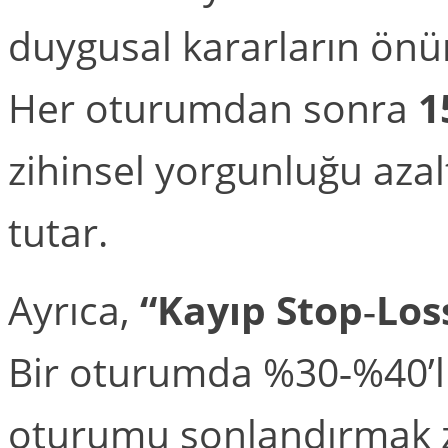
duygusal kararların önü
Her oturumdan sonra
1
zihinsel yorgunluğu azalt
tutar.
Ayrıca,
“Kayıp Stop‑Los
Bir oturumda %30‑%40’lık
oturumu sonlandırmak 