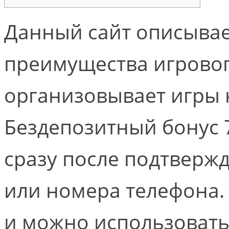
Данный сайт описывае
преимущества игрового
организовывает игры 
Бездепозитный бонус 
сразу после подтверж
или номера телефона.
и можно использовать