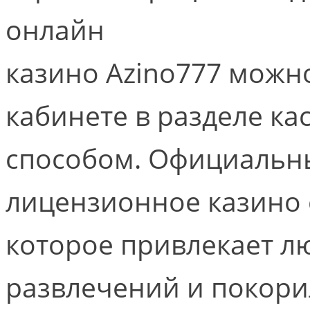
онлайн
казино Azino777 можн
кабинете в разделе к
способом. Официальны
лицензионное казино 
которое привлекает л
развлечений и покори