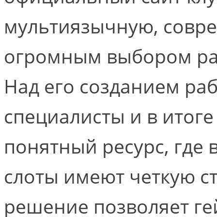
мультиязычную, совр
огромным выбором раз
Над его созданием ра
специалисты и в итоге
понятный ресурс, где 
слоты имеют четкую с
решение позволяет г