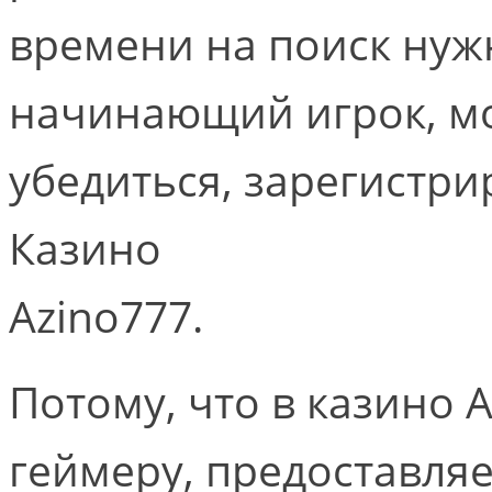
времени на поиск ну
начинающий игрок, мо
убедиться, зарегистр
Казино
Azino777.
Потому, что в казино 
геймеру, предоставляе