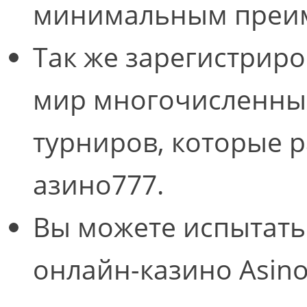
минимальным преим
Так же зарегистрир
мир многочисленных
турниров, которые 
азино777.
Вы можете испытать 
онлайн-казино Asino