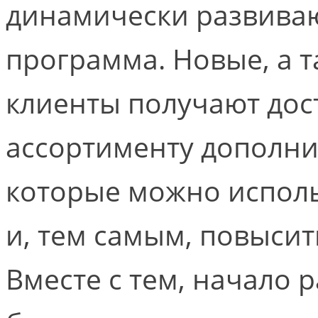
динамически развива
программа. Новые, а 
клиенты получают дос
ассортименту дополни
которые можно исполь
и, тем самым, повыси
Вместе с тем, начало 