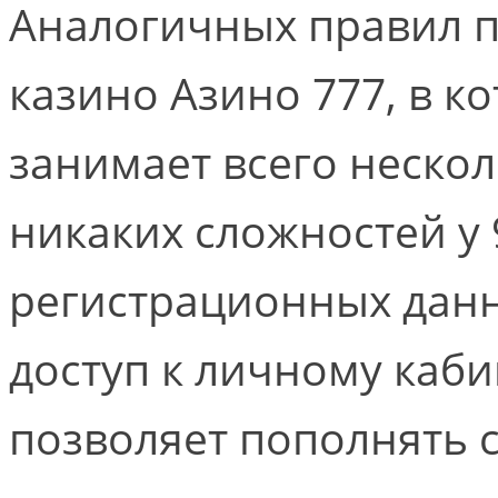
Аналогичных правил 
казино Азино 777, в к
занимает всего нескол
никаких сложностей у 
регистрационных данн
доступ к личному каби
позволяет пополнять с