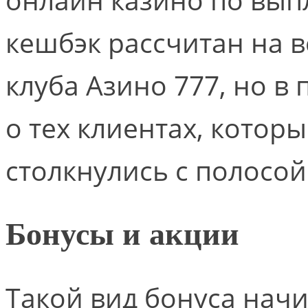
кешбэк рассчитан на в
клуба Азино 777, но в
о тех клиентах, кото
столкнулись с полосой
Бонусы и акции
Такой вид бонуса начи