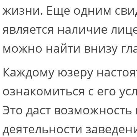
жизни. Еще одним сви
является наличие лиц
можно найти внизу гл
Каждому юзеру настоя
ознакомиться с его у
Это даст возможность
деятельности заведени