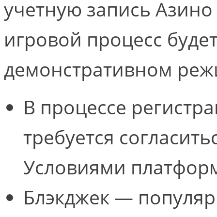
учетную запись Азино 
игровой процесс будет
демонстративном реж
В процессе регистра
требуется согласить
Условиями платфор
Блэкджек — популярн