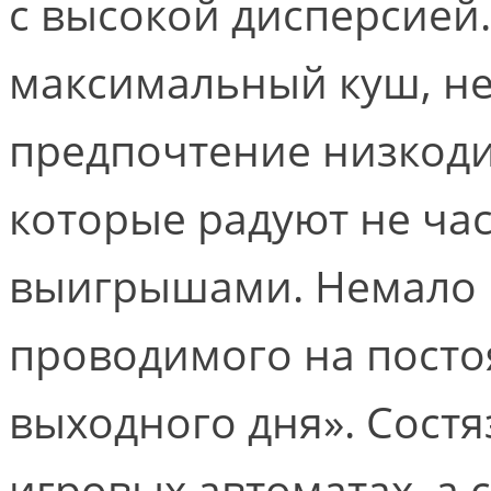
с высокой дисперсией
максимальный куш, н
предпочтение низкод
которые радуют не ча
выигрышами. Немало 
проводимого на посто
выходного дня». Сост
игровых автоматах, а