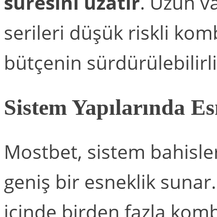
süresini uzatır
. Uzun va
serileri düşük riskli k
bütçenin sürdürülebilirli
Sistem Yapılarında Es
Mostbet, sistem bahisle
geniş bir esneklik sunar.
içinde birden fazla kom