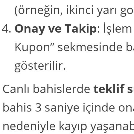
(örneğin, ikinci yarı go
Onay ve Takip
: İşle
Kupon” sekmesinde ba
gösterilir.
Canlı bahislerde
teklif 
bahis 3 saniye içinde o
nedeniyle kayıp yaşanabi