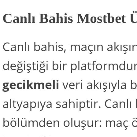
Canlı Bahis Mostbet Ü
Canlı bahis, maçın akışı
değiştiği bir platformdur
gecikmeli
veri akışıyla 
altyapıya sahiptir. Canlı
bölümden oluşur: maç öze