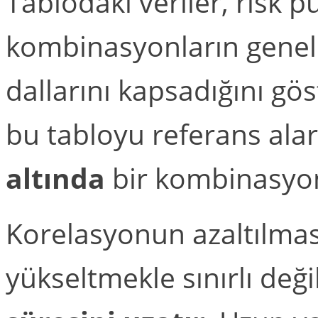
Tablodaki veriler, risk 
kombinasyonların genellik
dallarını kapsadığını gös
bu tabloyu referans ala
altında
bir kombinasyon 
Korelasyonun azaltılmas
yükseltmekle sınırlı değ