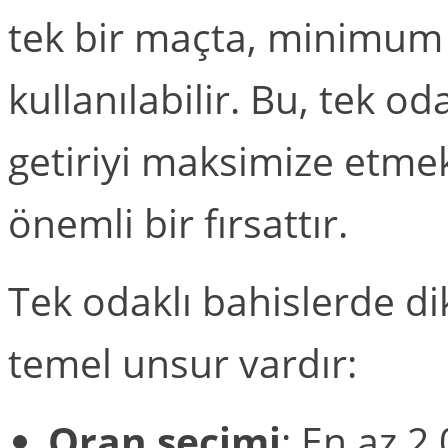
tek bir maçta, minimum
kullanılabilir. Bu, tek od
getiriyi maksimize etmek
önemli bir fırsattır.
Tek odaklı bahislerde di
temel unsur vardır:
Oran seçimi
: En az 2.