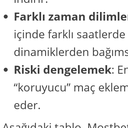
Farklı zaman diliml
içinde farklı saatlerd
dinamiklerden bağımsı
Riski dengelemek
: E
“koruyucu” maç ekleme
eder.
Aşağıdaki tablo, Mostbet