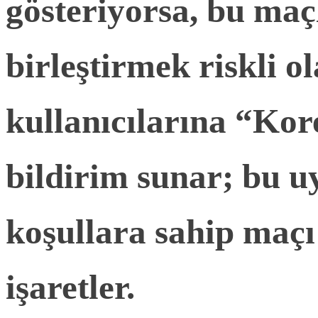
gösteriyorsa, bu maç
birleştirmek riskli ol
kullanıcılarına “Kor
bildirim sunar; bu uy
koşullara sahip maçı
işaretler.