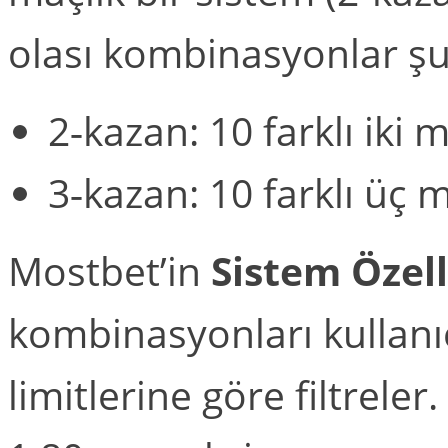
olası kombinasyonlar şu 
2‑kazan: 10 farklı iki
3‑kazan: 10 farklı üç
Mostbet’in
Sistem Özell
kombinasyonları kullanıc
limitlerine göre filtrele