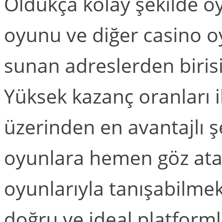
Oldukça kolay şekilde 
oyunu ve diğer casino oyu
sunan adreslerden birisi
Yüksek kazanç oranları il
üzerinden en avantajlı şe
oyunlara hemen göz atabi
oyunlarıyla tanışabilmek
doğru ve ideal platformla