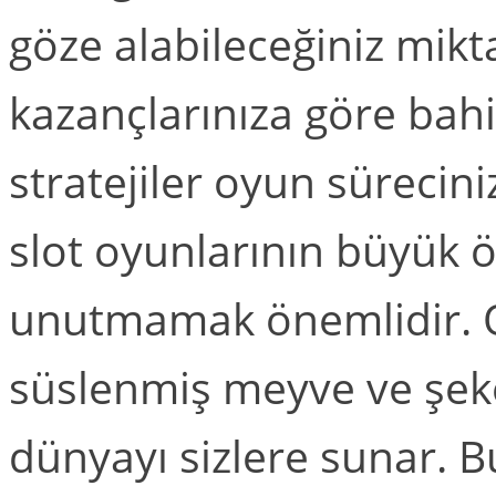
göze alabileceğiniz mik
kazançlarınıza göre bahi
stratejiler oyun sürecini
slot oyunlarının büyük 
unutmamak önemlidir. O
süslenmiş meyve ve şeke
dünyayı sizlere sunar. Bu