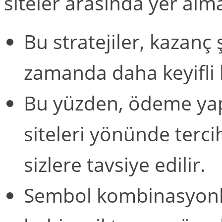
siteler arasında yer alm
Bu stratejiler, kazanç 
zamanda daha keyifli 
Bu yüzden, ödeme ya
siteleri yönünde terci
sizlere tavsiye edilir.
Sembol kombinasyonla