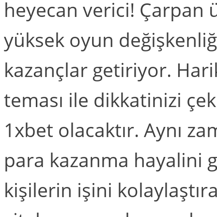
heyecan verici! Çarpan ü
yüksek oyun değişkenliğ
kazançlar getiriyor. Harik
teması ile dikkatinizi çek
1xbet olacaktır. Aynı z
para kazanma hayalini g
kişilerin işini kolaylaşt