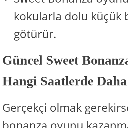
kokularla dolu küçük 
götürür.
Güncel Sweet Bonanza
Hangi Saatlerde Daha
Gerçekçi olmak gerekirs
bonanza oyunu kazanma t