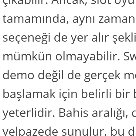
tamamında, aynı zaman
seçeneği de yer alır şe
mümkün olmayabilir. S
demo değil de gerçek 
başlamak için belirli bi
yeterlidir. Bahis aralığı
yelpazede sunulur, bu 