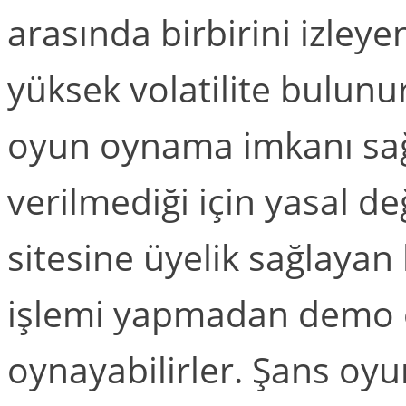
arasında birbirini izley
yüksek volatilite bulunur
oyun oynama imkanı sağl
verilmediği için yasal de
sitesine üyelik sağlayan 
işlemi yapmadan demo o
oynayabilirler. Şans o