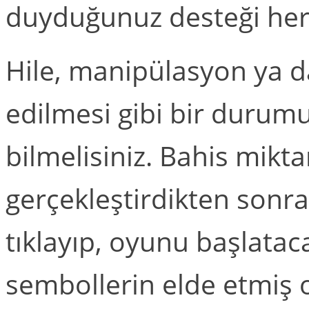
duyduğunuz desteği her
Hile, manipülasyon ya d
edilmesi gibi bir durum
bilmelisiniz. Bahis mikta
gerçekleştirdikten sonra
tıklayıp, oyunu başlataca
sembollerin elde etmiş