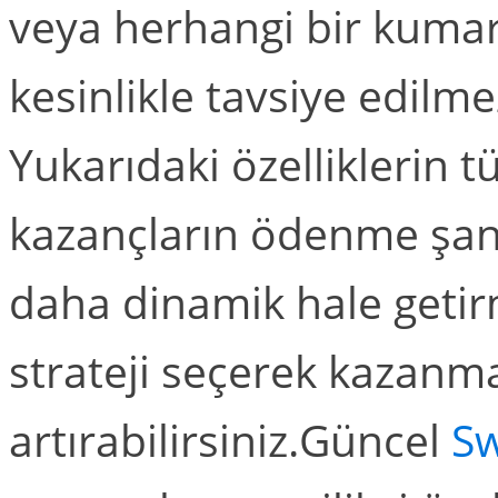
veya herhangi bir kumar
kesinlikle tavsiye edilm
Yukarıdaki özelliklerin 
kazançların ödenme şan
daha dinamik hale getirm
strateji seçerek kazanma
artırabilirsiniz.Güncel
Sw