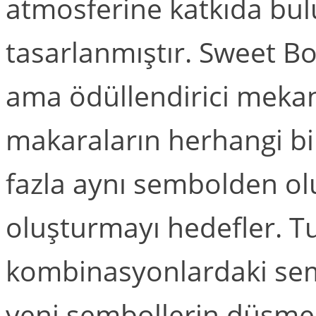
atmosferine katkıda bul
tasarlanmıştır. Sweet B
ama ödüllendirici mekan
makaraların herhangi bi
fazla aynı sembolden o
oluşturmayı hedefler. T
kombinasyonlardaki sem
yeni sembollerin düşmes