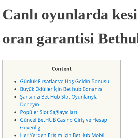
Canlı oyunlarda kesi
oran garantisi Beth
Content
Günlük Fırsatlar ve Hoş Geldin Bonusu
Büyük Ödüller İçin Bet hub Bonanza
Şansınızı Bet Hub Slot Oyunlarıyla
Deneyin
Popüler Slot Sağlayıcıları
Güncel BetHUB Casino Giriş ve Hesap
Güvenliği
Her Yerden Erişim İçin BetHub Mobil