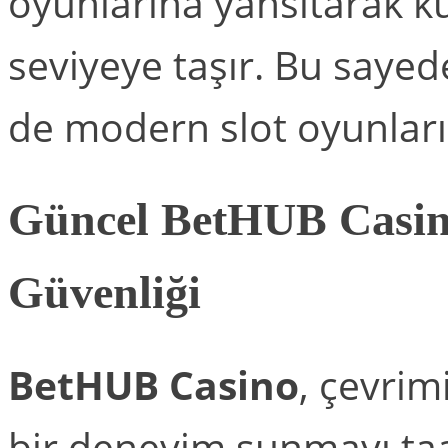
oyunlarına yansıtarak ku
seviyeye taşır. Bu saye
de modern slot oyunlarını
Güncel BetHUB Casino
Güvenliği
BetHUB Casino
, çevrim
bir deneyim sunmayı taa