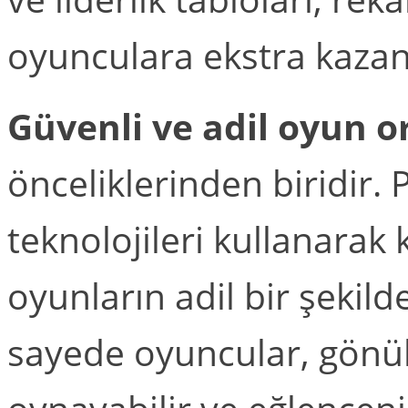
oyunculara ekstra kazanç
Güvenli ve adil oyun o
önceliklerinden biridir. 
teknolojileri kullanarak k
oyunların adil bir şekil
sayede oyuncular, gönül