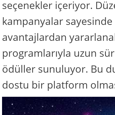
seçenekler içeriyor. Düz
kampanyalar sayesinde o
avantajlardan yararlanab
programlarıyla uzun sürel
ödüller sunuluyor. Bu d
dostu bir platform olmas