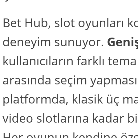
Bet Hub, slot oyunları 
deneyim sunuyor.
Geni
kullanıcıların farklı tem
arasında seçim yapmasın
platformda, klasik üç m
video slotlarına kadar bi
Her oyunun kendine özgü 