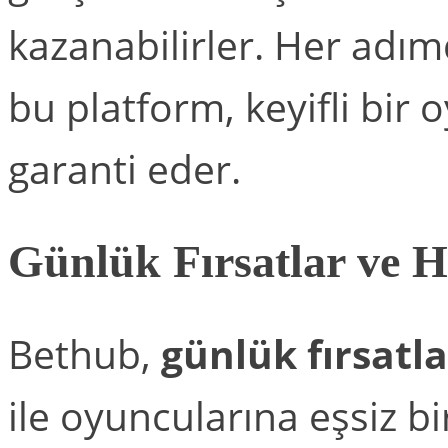
kazanabilirler. Her adı
bu platform, keyifli bir
garanti eder.
Günlük Fırsatlar ve 
Bethub,
günlük fırsatla
ile oyuncularına eşsiz 