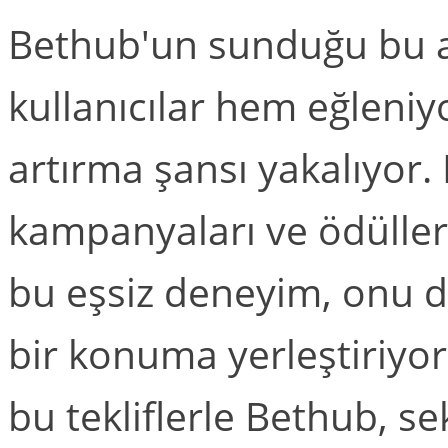
Bethub'un sunduğu bu a
kullanıcılar hem eğleniy
artırma şansı yakalıyor.
kampanyaları ve ödülleri
bu eşsiz deneyim, onu d
bir konuma yerleştiriyor
bu tekliflerle Bethub, se