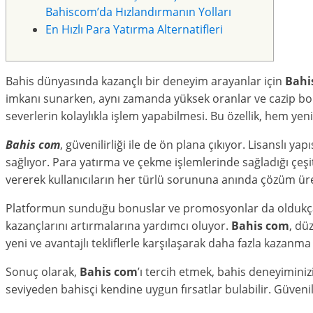
Bahiscom’da Hızlandırmanın Yolları
En Hızlı Para Yatırma Alternatifleri
Bahis dünyasında kazançlı bir deneyim arayanlar için
Bahi
imkanı sunarken, aynı zamanda yüksek oranlar ve cazip bon
severlerin kolaylıkla işlem yapabilmesi. Bu özellik, hem yen
Bahis com
, güvenilirliği ile de ön plana çıkıyor. Lisanslı 
sağlıyor. Para yatırma ve çekme işlemlerinde sağladığı çeşit
vererek kullanıcıların her türlü sorununa anında çözüm üre
Platformun sunduğu bonuslar ve promosyonlar da oldukça cazi
kazançlarını artırmalarına yardımcı oluyor.
Bahis com
, dü
yeni ve avantajlı tekliflerle karşılaşarak daha fazla kazanma
Sonuç olarak,
Bahis com
’ı tercih etmek, bahis deneyiminiz
seviyeden bahisçi kendine uygun fırsatlar bulabilir. Güveni