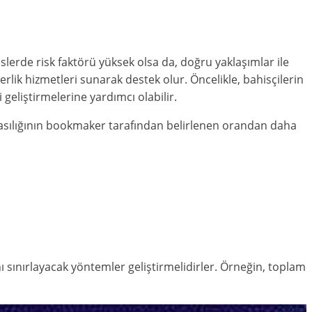
slerde risk faktörü yüksek olsa da, doğru yaklaşımlar ile
erlik hizmetleri sunarak destek olur. Öncelikle, bahisçilerin
i geliştirmelerine yardımcı olabilir.
lasılığının bookmaker tarafından belirlenen orandan daha
nı sınırlayacak yöntemler geliştirmelidirler. Örneğin, toplam