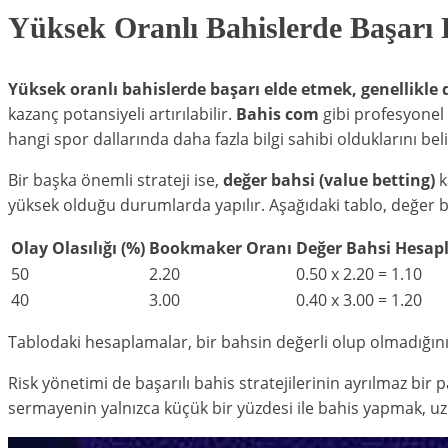
Yüksek Oranlı Bahislerde Başarı E
Yüksek oranlı bahislerde başarı elde etmek, genellikle d
kazanç potansiyeli artırılabilir.
Bahis com
gibi profesyonel 
hangi spor dallarında daha fazla bilgi sahibi olduklarını beli
Bir başka önemli strateji ise,
değer bahsi (value betting)
k
yüksek olduğu durumlarda yapılır. Aşağıdaki tablo, değer 
Olay Olasılığı (%)
Bookmaker Oranı
Değer Bahsi Hesa
50
2.20
0.50 x 2.20 = 1.10
40
3.00
0.40 x 3.00 = 1.20
Tablodaki hesaplamalar, bir bahsin değerli olup olmadığını a
Risk yönetimi de başarılı bahis stratejilerinin ayrılmaz bir
sermayenin yalnızca küçük bir yüzdesi ile bahis yapmak, uzun