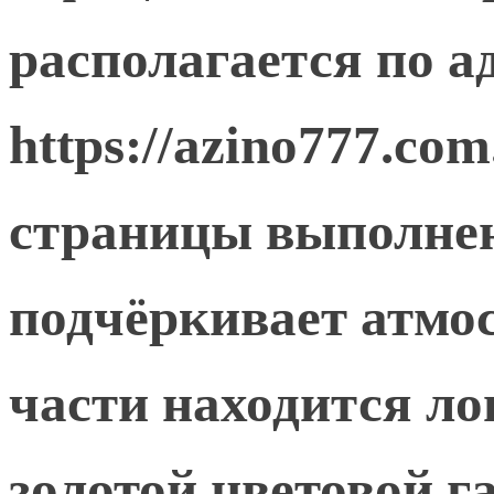
располагается по а
https://azino777.com
страницы выполнен
подчёркивает атмос
части находится л
золотой цветовой г