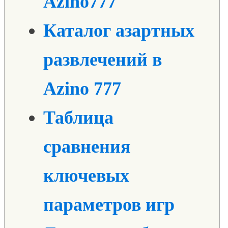
Azino777
Каталог азартных
развлечений в
Azino 777
Таблица
сравнения
ключевых
параметров игр