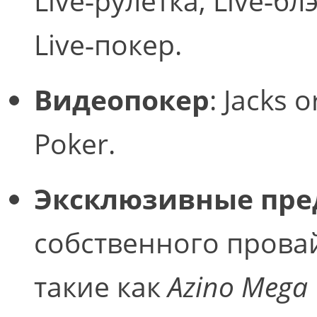
Live‑рулетка, Live‑бл
Live‑покер.
Видеопокер
: Jacks 
Poker.
Эксклюзивные пр
собственного прова
такие как
Azino Mega