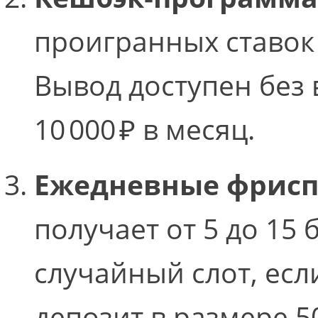
проигранных ставок
Вывод доступен без 
10 000 ₽ в месяц.
Ежедневные фрис
получает от 5 до 15
случайный слот, есл
депозит в размере 50