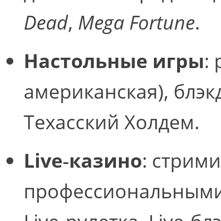
Dead
,
Mega Fortune
.
Настольные игры
:
американская), блэк
Техасский Холдем.
Live‑казино
: стрим
профессиональными