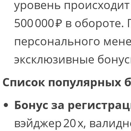
уровень происходит
500 000 ₽ в обороте
персонального мене
эксклюзивные бонус
Список популярных б
Бонус за регистра
вэйджер 20 x, валидн