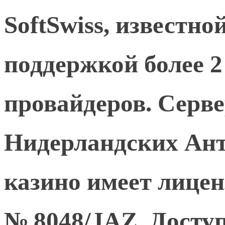
SoftSwiss
, известно
поддержкой более 2
провайдеров. Серв
Нидерландских Ант
казино имеет лице
№ 8048/JAZ. Досту