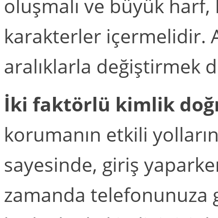
oluşmalı ve büyük harf, 
karakterler içermelidir. A
aralıklarla değiştirmek d
İki faktörlü kimlik do
korumanın etkili yolların
sayesinde, giriş yaparken
zamanda telefonunuza g