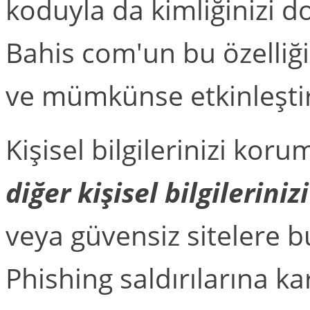
koduyla da kimliğinizi d
Bahis com'un bu özelliğ
ve mümkünse etkinleştir
Kişisel bilgilerinizi koru
diğer kişisel bilgilerinizi
veya güvensiz sitelere b
Phishing saldırılarına ka