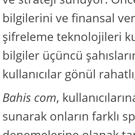
bilgilerini ve finansal ve
şifreleme teknolojileri k
bilgiler üçüncü şahıslar
kullanıcılar gönül rahatl
Bahis com
, kullanıcıları
sunarak onların farklı sp
denemelerine olanak tanı