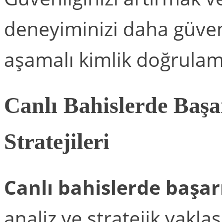
deneyiminizi daha güvenl
aşamalı kimlik doğrulama
Canlı Bahislerde Başa
Stratejileri
Canlı bahislerde başar
analiz ve stratejik yakla