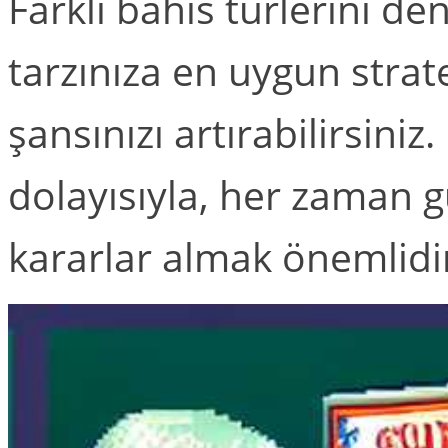
Farklı bahis türlerini d
tarzınıza en uygun strate
şansınızı artırabilirsiniz
dolayısıyla, her zaman g
kararlar almak önemlidi