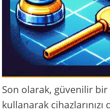
Son olarak, güvenilir bi
kullanarak cihazlarınızı 