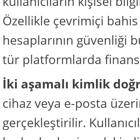
kullanıcıların kişisel bilg
Özellikle çevrimiçi bahis 
hesaplarının güvenliği 
tür platformlarda finansal
İki aşamalı kimlik do
cihaz veya e-posta üzeri
gerçekleştirilir. Kullanıcı