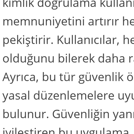
kimlik doğrulama kullan
memnuniyetini artırır h
pekiştirir. Kullanıcılar,
olduğunu bilerek daha ra
Ayrıca, bu tür güvenlik
yasal düzenlemelere uy
bulunur. Güvenliğin yanı
iyileştiren bu uygulama,