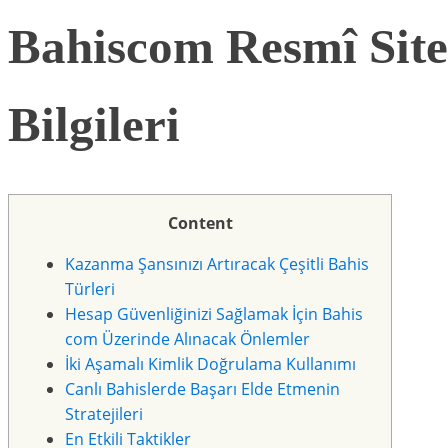
Bahiscom Resmî Site 
Bilgileri
Content
Kazanma Şansınızı Artıracak Çeşitli Bahis
Türleri
Hesap Güvenliğinizi Sağlamak İçin Bahis
com Üzerinde Alınacak Önlemler
İki Aşamalı Kimlik Doğrulama Kullanımı
Canlı Bahislerde Başarı Elde Etmenin
Stratejileri
En Etkili Taktikler