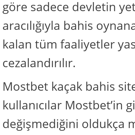
göre sadece devletin yet
aracılığıyla bahis oynana
kalan tüm faaliyetler yas
cezalandırılır.
Mostbet kaçak bahis sit
kullanıcılar Mostbet’in g
değişmediğini oldukça 