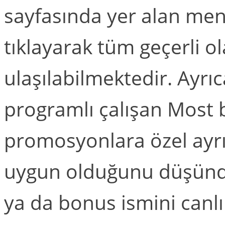
sayfasında yer alan me
tıklayarak tüm geçerli o
ulaşılabilmektedir. Ayrıca
programlı çalışan Most b
promosyonlara özel ayrı 
uygun olduğunu düşün
ya da bonus ismini canlı