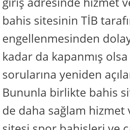
giriş adresinde hizmet v
bahis sitesinin TİB tara
engellenmesinden dolay
kadar da kapanmış olsa 
sorularına yeniden açılar
Bununla birlikte bahis si
de daha sağlam hizmet 
sitesi spor bahisleri ve c