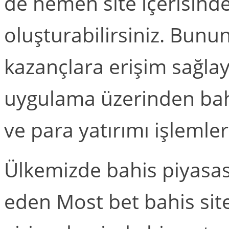
de hemen site içerisinde
oluşturabilirsiniz. Bununl
kazançlara erişim sağla
uygulama üzerinden bahi
ve para yatırımı işlemleri
Ülkemizde bahis piyasas
eden Most bet bahis site