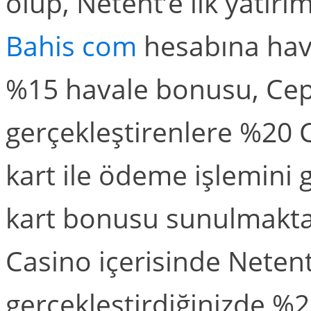
olup, Netent’e ilk yatır
Bahis com
hesabına hava
%15 havale bonusu, Ce
gerçekleştirenlere %20
kart ile ödeme işlemini 
kart bonusu sunulmaktad
Casino içerisinde Netent
gerçekleştirdiğinizde %