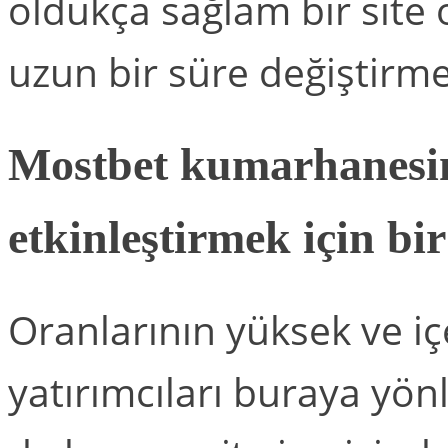
oldukça sağlam bir site o
uzun bir süre değiştirm
Mostbet kumarhanesi
etkinleştirmek için bir
Oranlarının yüksek ve iç
yatırımcıları buraya yön