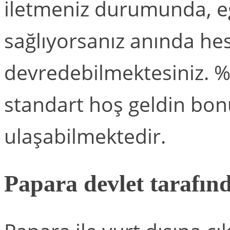
iletmeniz durumunda, eğ
sağlıyorsanız anında he
devredebilmektesiniz. 
standart hoş geldin bon
ulaşabilmektedir.
Papara devlet tarafınd